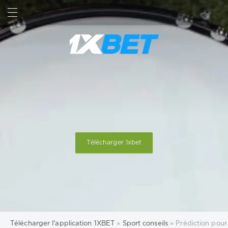
RECHERCHE
SIGN IN
Télécharger 1xbet
Télécharger l'application 1XBET
»
Sport conseils
» Prédiction pour