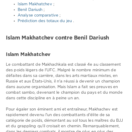
Islam Makhatchev
;
Makhachev
,
Benil Dariush
;
Beneil
Analyse comparative
;
Dariush
,
Prédiction des totaux du jeu
.
UFC
Fight
Night
Islam Makhatchev contre Benil Dariush
202
Islam Makhatchev
Le combattant de Makhachkala est classé 4e au classement
des poids légers de l'UFC. Malgré le nombre minimum de
défaites dans sa carrière, dans les arts martiaux mixtes, en
Russie et aux États-Unis, il n'a réussi à devenir un champion
dans aucune organisation. Mais Islam a fait ses preuves en
combat sambo, devenant le champion du pays et du monde
dans cette discipline en à peine un an.
Pour égaler son éminent ami et entraîneur, Makhachev est
rapidement devenu l'un des combattants d'élite de sa
catégorie de poids, démontant au sol tous les maîtres du BJJ
et du grappling qu'il croisait en chemin. Remarquablement,
dans les derniers combats, il montre de plus en plus des