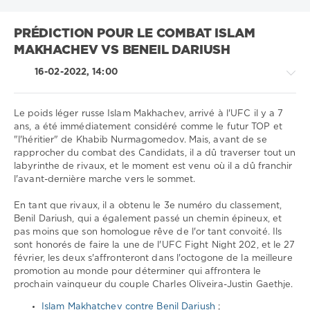
PRÉDICTION POUR LE COMBAT ISLAM
MAKHACHEV VS BENEIL DARIUSH
16-02-2022, 14:00
Le poids léger russe Islam Makhachev, arrivé à l'UFC il y a 7
ans, a été immédiatement considéré comme le futur TOP et
"l'héritier" de Khabib Nurmagomedov. Mais, avant de se
Sport
rapprocher du combat des Candidats, il a dû traverser tout un
conseils
labyrinthe de rivaux, et le moment est venu où il a dû franchir
/
l'avant-dernière marche vers le sommet.
Prédictions
UFC
En tant que rivaux, il a obtenu le 3e numéro du classement,
Benil Dariush, qui a également passé un chemin épineux, et
Télécharger
pas moins que son homologue rêve de l'or tant convoité. Ils
1xbet
sont honorés de faire la une de l'UFC Fight Night 202, et le 27
1
février, les deux s'affronteront dans l'octogone de la meilleure
309
promotion au monde pour déterminer qui affrontera le
0
prochain vainqueur du couple Charles Oliveira-Justin Gaethje.
Islam Makhatchev contre Benil Dariush
;
Islam