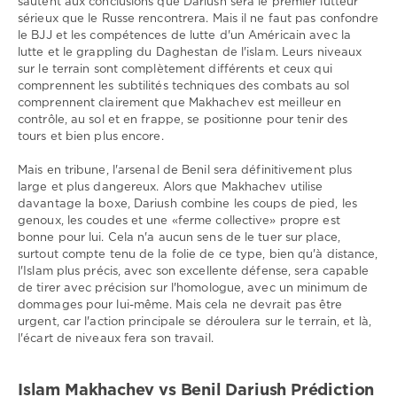
sautent aux conclusions que Dariush sera le premier lutteur
sérieux que le Russe rencontrera. Mais il ne faut pas confondre
le BJJ et les compétences de lutte d'un Américain avec la
lutte et le grappling du Daghestan de l'islam. Leurs niveaux
sur le terrain sont complètement différents et ceux qui
comprennent les subtilités techniques des combats au sol
comprennent clairement que Makhachev est meilleur en
contrôle, au sol et en frappe, se positionne pour tenir des
tours et bien plus encore.
Mais en tribune, l'arsenal de Benil sera définitivement plus
large et plus dangereux. Alors que Makhachev utilise
davantage la boxe, Dariush combine les coups de pied, les
genoux, les coudes et une «ferme collective» propre est
bonne pour lui. Cela n'a aucun sens de le tuer sur place,
surtout compte tenu de la folie de ce type, bien qu'à distance,
l'Islam plus précis, avec son excellente défense, sera capable
de tirer avec précision sur l'homologue, avec un minimum de
dommages pour lui-même. Mais cela ne devrait pas être
urgent, car l'action principale se déroulera sur le terrain, et là,
l'écart de niveaux fera son travail.
Islam Makhachev vs Benil Dariush Prédiction