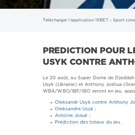
Télécharger l'application 1XBET
»
Sport cons
PRÉDICTION POUR 
USYK CONTRE ANT
Le 20 août, au Super Dome de Djeddah (
Usyk (Ukraine) et Anthony Joshua (Grand
WBA/WBO/IBF/IBO seront en jeu. appart
Oleksandr Usyk contre Anthony J
Oleksandre Usyk
;
Antoine Josué
;
Prédiction des totaux du jeu
.