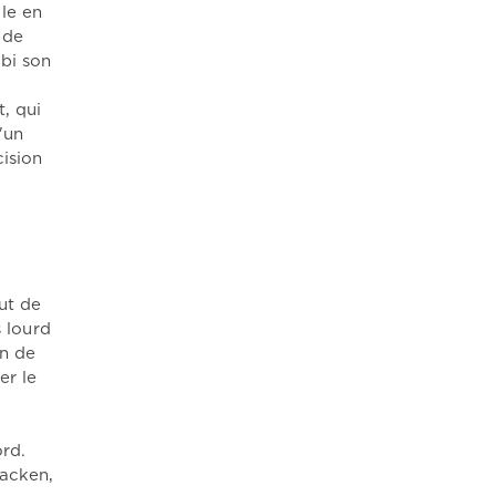
le en
 de
bi son
, qui
'un
cision
ut de
s lourd
on de
er le
ord.
racken,