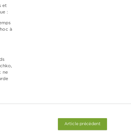
 et
ue :
temps
choc à
ds
schko,
k ne
urde
Article précédent