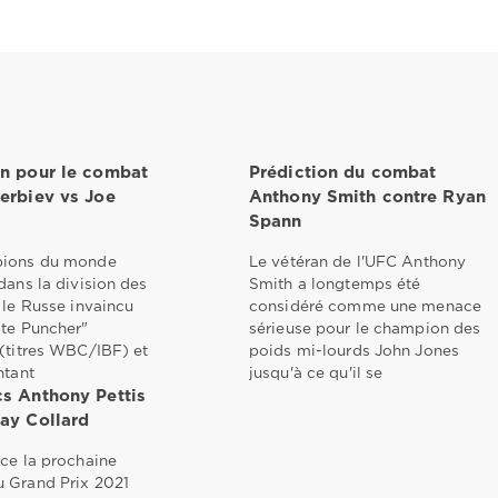
on pour le combat
Prédiction du combat
terbiev vs Joe
Anthony Smith contre Ryan
Spann
pions du monde
Le vétéran de l'UFC Anthony
dans la division des
Smith a longtemps été
 le Russe invaincu
considéré comme une menace
ite Puncher"
sérieuse pour le champion des
(titres WBC/IBF) et
poids mi-lourds John Jones
ntant
jusqu'à ce qu'il se
cs Anthony Pettis
lay Collard
ce la prochaine
 Grand Prix 2021