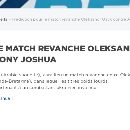
eils
» Prédiction pour le match revanche Oleksandr Usyk contre 
LE MATCH REVANCHE OLEKSA
HONY JOSHUA
Arabie saoudite), aura lieu un match revanche entre Ole
e-Bretagne), dans lequel les titres poids lourds
enant à un combattant ukrainien invaincu.
oshua
;