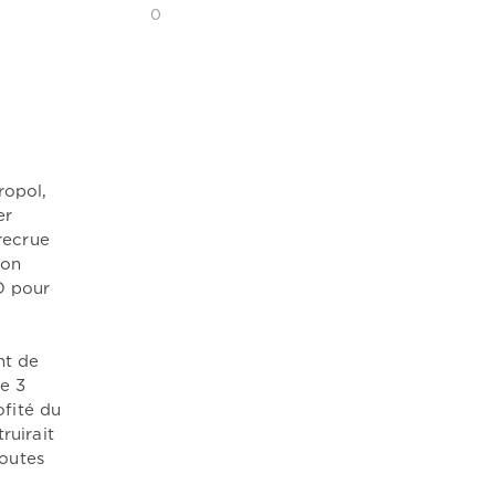
0
ropol,
er
recrue
ion
O pour
nt de
de 3
fité du
ruirait
outes