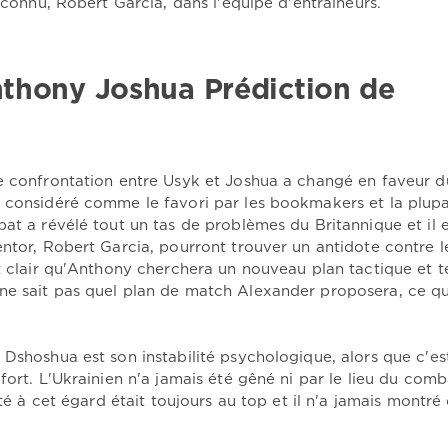
n connu, Robert Garcia, dans l'équipe d'entraîneurs.
thony Joshua Prédiction de
e confrontation entre Usyk et Joshua a changé en faveur d
 considéré comme le favori par les bookmakers et la plupa
at a révélé tout un tas de problèmes du Britannique et il e
entor, Robert Garcia, pourront trouver un antidote contre l
st clair qu'Anthony cherchera un nouveau plan tactique et t
ne sait pas quel plan de match Alexander proposera, ce q
 Dshoshua est son instabilité psychologique, alors que c'es
fort. L'Ukrainien n'a jamais été gêné ni par le lieu du comb
ité à cet égard était toujours au top et il n'a jamais montré