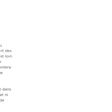
u
rt des
st loin
e
entera
ue
t dans
at ni
 de