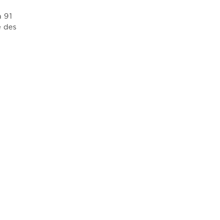
 91
e des