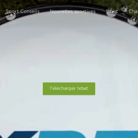
Sport Conseils
Nouvelles sportives
1xbet
Cha
Télécharger 1xbet