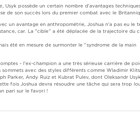
e, Usyk possède un certain nombre d'avantages techniques
base de son succès lors du premier combat avec le Britanniq
vec un avantage en anthropométrie, Joshua n'a pas eu le 
tance, car. La "cible" a été déplacée de la trajectoire du 
amais été en mesure de surmonter le "syndrome de la main
comptes - l'ex-champion a une très sérieuse carrière de poi
des sommets avec des styles différents comme Wladimir Klit
eph Parker, Andy Ruiz et Kubrat Pulev, dont Oleksandr Usy
cette fois Joshua devra résoudre une tâche qui sera trop lo
n pari sur le favori !