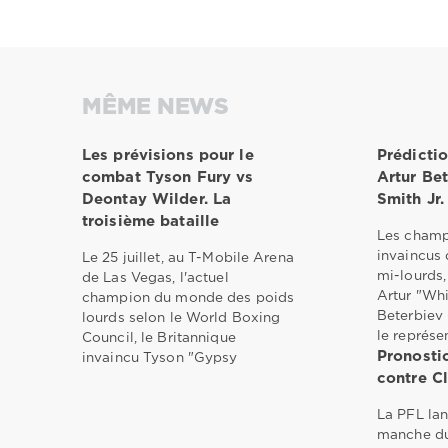
MÊME NEWS
Les prévisions pour le
Prédicti
combat Tyson Fury vs
Artur Be
Deontay Wilder. La
Smith Jr.
troisième bataille
Les cham
invaincus 
Le 25 juillet, au T-Mobile Arena
mi-lourds,
de Las Vegas, l'actuel
Artur "Wh
champion du monde des poids
Beterbiev 
lourds selon le World Boxing
le représe
Council, le Britannique
Pronosti
invaincu Tyson "Gypsy
contre C
La PFL lan
manche du