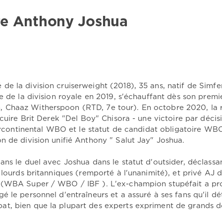
re Anthony Joshua
e la division cruiserweight (2018), 35 ans, natif de Simfe
e de la division royale en 2019, s'échauffant dès son premi
 Chaaz Witherspoon (RTD, 7e tour). En octobre 2020, la 
 cuire Brit Derek "Del Boy" Chisora - une victoire par décis
ntercontinental WBO et le statut de candidat obligatoire WB
n de division unifié Anthony " Salut Jay" Joshua.
ans le duel avec Joshua dans le statut d'outsider, déclassa
 lourds britanniques (remporté à l'unanimité), et privé AJ 
 (WBA Super / WBO / IBF ). L'ex-champion stupéfait a pro
 le personnel d'entraîneurs et a assuré à ses fans qu'il dét
t, bien que la plupart des experts expriment de grands d