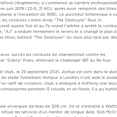
atford (Angleterre), a commencé sa carrière professionnel
'en juin 2019 (22-0, 21 KO), après avoir remporté des titres
ajeures à l'exception du WBC. Le puncheur britannique a su
 les ceintures contre Andy "The Destroyer" Ruiz Jr.
rsé quatre fois et au 7e round l'arbitre a arrêté le combat
. "AJ" a enduré fermement le revers et a changé le plan d
s titres, battant "The Destroyer" six mois plus tard par dé
vec succès les ceintures de championnat contre les
t "Cobra" Pulev, éliminant le challenger IBF au 9e tour.
 Usyk, le 25 septembre 2021, Joshua est sorti dans le stat
tifs du stade Tottenham Hotspur à Londres n'ont aidé le poid
r d'un natif de croiseurs. Usyk a enseigné à Anthony une leç
omposantes pendant 12 rounds, et en finale, il a pu humili
 une envergure de bras de 208 cm. Vit et s'entraîne à Watf
a refusé les services d'un mentor de longue date, Rob McC