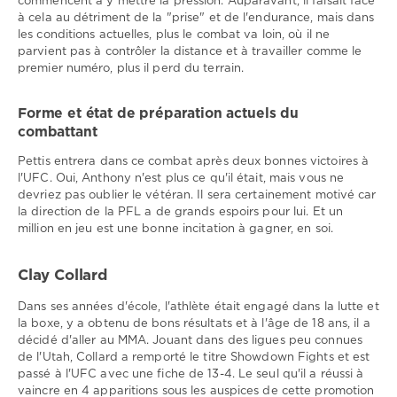
commencent à y mettre la pression. Auparavant, il faisait face
à cela au détriment de la "prise" et de l'endurance, mais dans
les conditions actuelles, plus le combat va loin, où il ne
parvient pas à contrôler la distance et à travailler comme le
premier numéro, plus il perd du terrain.
Forme et état de préparation actuels du
combattant
Pettis entrera dans ce combat après deux bonnes victoires à
l'UFC. Oui, Anthony n'est plus ce qu'il était, mais vous ne
devriez pas oublier le vétéran. Il sera certainement motivé car
la direction de la PFL a de grands espoirs pour lui. Et un
million en jeu est une bonne incitation à gagner, en soi.
Clay Collard
Dans ses années d'école, l'athlète était engagé dans la lutte et
la boxe, y a obtenu de bons résultats et à l'âge de 18 ans, il a
décidé d'aller au MMA. Jouant dans des ligues peu connues
de l'Utah, Collard a remporté le titre Showdown Fights et est
passé à l'UFC avec une fiche de 13-4. Le seul qu'il a réussi à
vaincre en 4 apparitions sous les auspices de cette promotion