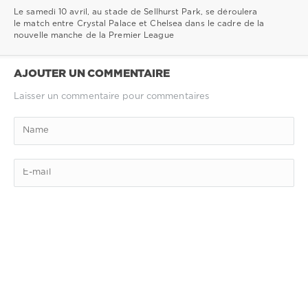
Le samedi 10 avril, au stade de Sellhurst Park, se déroulera
le match entre Crystal Palace et Chelsea dans le cadre de la
nouvelle manche de la Premier League
AJOUTER UN COMMENTAIRE
Laisser un commentaire pour commentaires