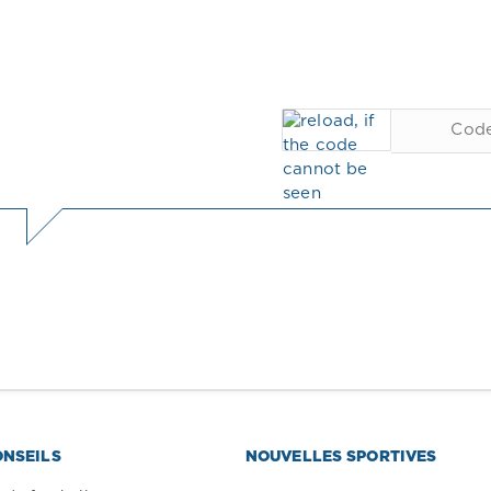
ONSEILS
NOUVELLES SPORTIVES