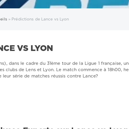
eils
» Prédictions de Lance vs Lyon
NCE VS LYON
Lens), dans le cadre du 31ème tour de la Ligue 1 française, u
n des clubs de Lens et Lyon. Le match commence à 18h00, h
e leur série de matches réussis contre Lance?