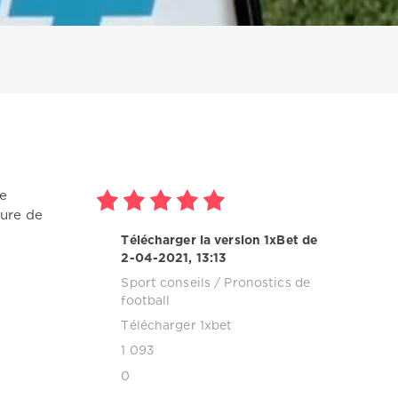
ne
eure de
Télécharger la version 1xBet de
2-04-2021, 13:13
Sport conseils
/
Pronostics de
football
Télécharger 1xbet
1 093
0