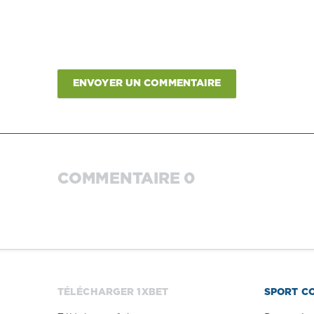
ENVOYER UN COMMENTAIRE
COMMENTAIRE 0
TÉLÉCHARGER 1XBET
SPORT C