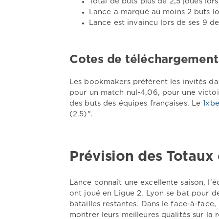
Total de buts plus de 2,5 joués lor
Lance a marqué au moins 2 buts lor
Lance est invaincu lors de ses 9 de
Cotes de téléchargement
Les bookmakers préfèrent les invités dan
pour un match nul-4,06, pour une victoi
des buts des équipes françaises. Le
1xb
(2.5)".
Prévision des Totaux
Lance connaît une excellente saison, l'é
ont joué en Ligue 2. Lyon se bat pour d
batailles restantes. Dans le face-à-face
montrer leurs meilleures qualités sur la 