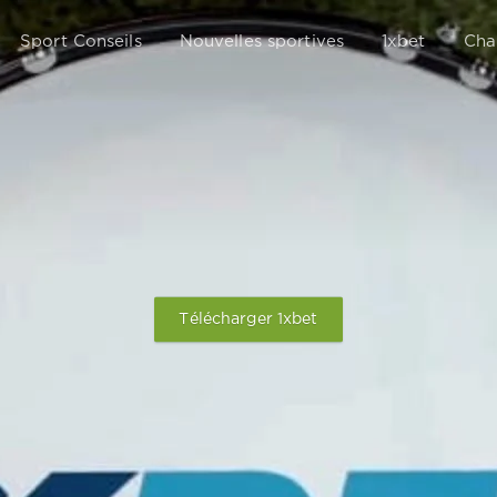
Sport Conseils
Nouvelles sportives
1xbet
Cha
Télécharger 1xbet