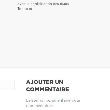
avec la participation des clubs
Torino et
AJOUTER UN
COMMENTAIRE
Laisser un commentaire pour
commentaires