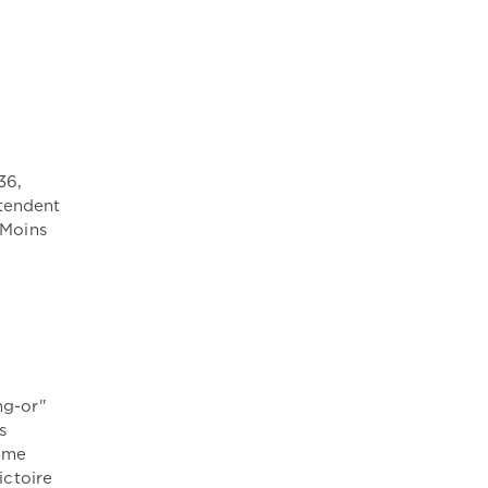
36,
ttendent
 Moins
ng-or"
s
même
ictoire