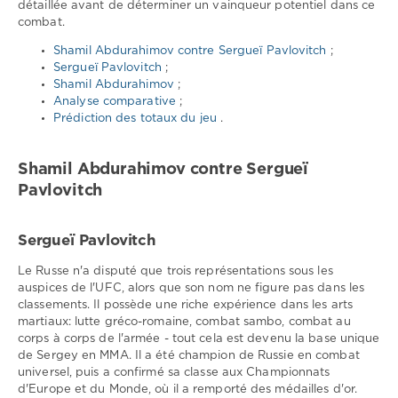
détaillée avant de déterminer un vainqueur potentiel dans ce
Shamil
combat.
Abdurahimov
,
Shamil Abdurahimov contre Sergueï Pavlovitch
;
Sergey
Sergueï Pavlovitch
;
Pavlovich
,
Shamil Abdurahimov
;
UFC
Analyse comparative
;
Fight
Prédiction des totaux du jeu
.
Night
204
Shamil Abdurahimov contre Sergueï
Pavlovitch
Sergueï Pavlovitch
Le Russe n'a disputé que trois représentations sous les
auspices de l'UFC, alors que son nom ne figure pas dans les
classements. Il possède une riche expérience dans les arts
martiaux: lutte gréco-romaine, combat sambo, combat au
corps à corps de l'armée - tout cela est devenu la base unique
de Sergey en MMA. Il a été champion de Russie en combat
universel, puis a confirmé sa classe aux Championnats
d'Europe et du Monde, où il a remporté des médailles d'or.