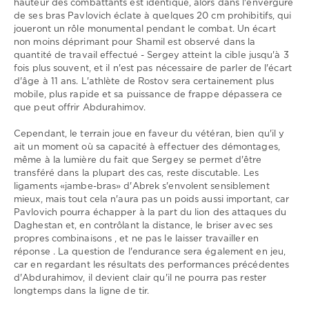
hauteur des combattants est identique, alors dans l'envergure
de ses bras Pavlovich éclate à quelques 20 cm prohibitifs, qui
joueront un rôle monumental pendant le combat. Un écart
non moins déprimant pour Shamil est observé dans la
quantité de travail effectué - Sergey atteint la cible jusqu'à 3
fois plus souvent, et il n'est pas nécessaire de parler de l'écart
d'âge à 11 ans. L'athlète de Rostov sera certainement plus
mobile, plus rapide et sa puissance de frappe dépassera ce
que peut offrir Abdurahimov.
Cependant, le terrain joue en faveur du vétéran, bien qu'il y
ait un moment où sa capacité à effectuer des démontages,
même à la lumière du fait que Sergey se permet d'être
transféré dans la plupart des cas, reste discutable. Les
ligaments «jambe-bras» d'Abrek s'envolent sensiblement
mieux, mais tout cela n'aura pas un poids aussi important, car
Pavlovich pourra échapper à la part du lion des attaques du
Daghestan et, en contrôlant la distance, le briser avec ses
propres combinaisons , et ne pas le laisser travailler en
réponse . La question de l'endurance sera également en jeu,
car en regardant les résultats des performances précédentes
d'Abdurahimov, il devient clair qu'il ne pourra pas rester
longtemps dans la ligne de tir.