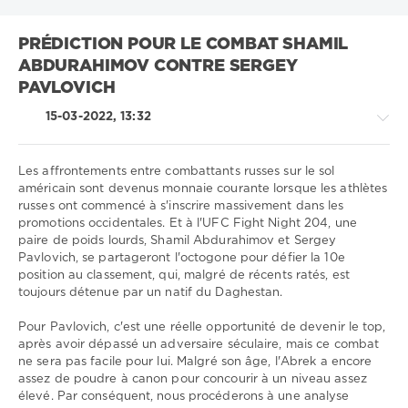
PRÉDICTION POUR LE COMBAT SHAMIL
ABDURAHIMOV CONTRE SERGEY
PAVLOVICH
15-03-2022, 13:32
Les affrontements entre combattants russes sur le sol
américain sont devenus monnaie courante lorsque les athlètes
russes ont commencé à s'inscrire massivement dans les
Sport
promotions occidentales. Et à l'UFC Fight Night 204, une
conseils
paire de poids lourds, Shamil Abdurahimov et Sergey
/
Pavlovich, se partageront l'octogone pour défier la 10e
Prédictions
position au classement, qui, malgré de récents ratés, est
UFC
toujours détenue par un natif du Daghestan.
Télécharger
Pour Pavlovich, c'est une réelle opportunité de devenir le top,
1xbet
après avoir dépassé un adversaire séculaire, mais ce combat
1
ne sera pas facile pour lui. Malgré son âge, l'Abrek a encore
182
assez de poudre à canon pour concourir à un niveau assez
0
élevé. Par conséquent, nous procéderons à une analyse