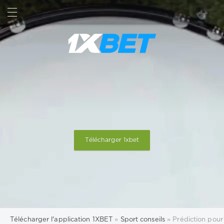
RECHERCHE
SIGN IN
Télécharger 1xbet
Télécharger l'application 1XBET
»
Sport conseils
» Prédiction pou