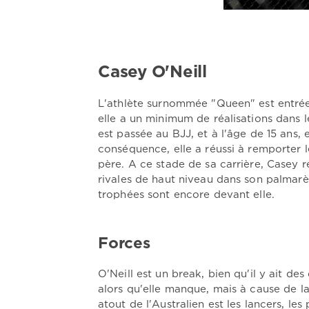
Casey O'Neill
L'athlète surnommée "Queen" est entrée 
elle a un minimum de réalisations dans 
est passée au BJJ, et à l'âge de 15 ans
conséquence, elle a réussi à remporter 
père. A ce stade de sa carrière, Casey re
rivales de haut niveau dans son palmarès.
trophées sont encore devant elle.
Forces
O'Neill est un break, bien qu'il y ait des
alors qu'elle manque, mais à cause de la
atout de l'Australien est les lancers, les