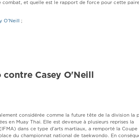
 combat, et quelle est le rapport de force pour cette paire
 O'Neill
;
contre Casey O'Neill
itialement considérée comme la future tête de la division la 
ées en Muay Thai. Elle est devenue à plusieurs reprises la
FMA) dans ce type d'arts martiaux, a remporté la Coupe
 place du championnat national de taekwondo. En conséqu