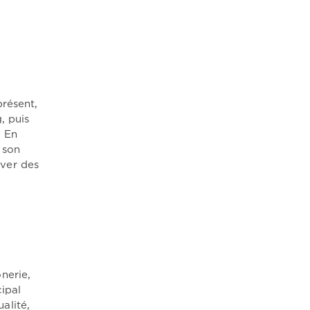
présent,
, puis
. En
 son
uver des
onerie,
cipal
alité,