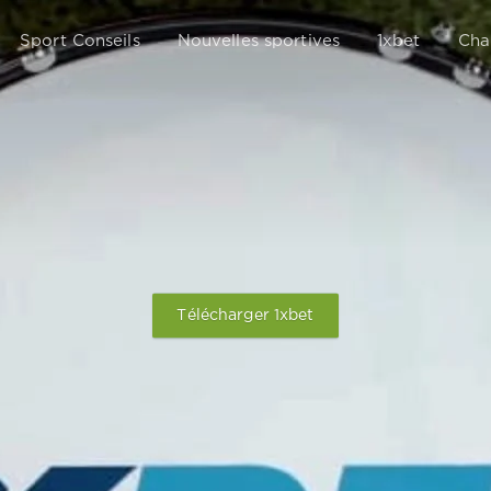
Sport Conseils
Nouvelles sportives
1xbet
Cha
Télécharger 1xbet