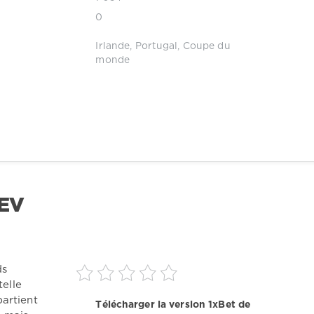
0
Irlande
,
Portugal
,
Coupe du
monde
EV
ds
telle
partient
Télécharger la version 1xBet de