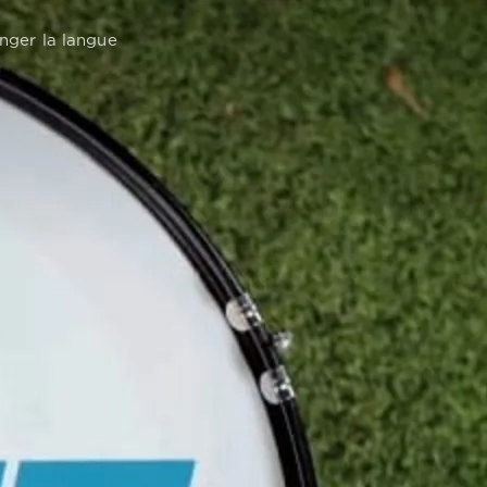
RECHERCHE
nger la langue