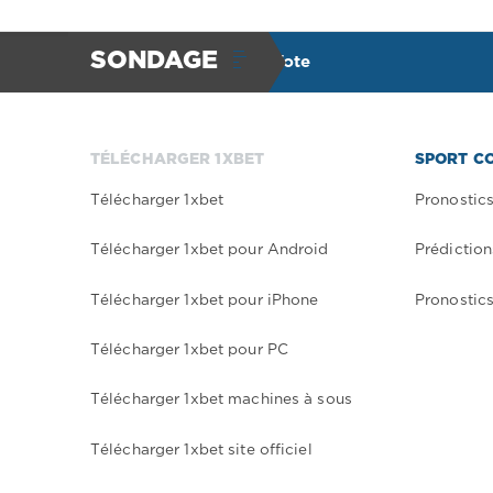
SONDAGE
Vote
TÉLÉCHARGER 1XBET
SPORT C
Télécharger 1xbet
Pronostics
Télécharger 1xbet pour Android
Prédicti
Télécharger 1xbet pour iPhone
Pronostics
Télécharger 1xbet pour PC
Télécharger 1xbet machines à sous
Télécharger 1xbet site officiel