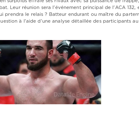
n surpoids effraie ses rivaux avec sa puissance de frappe
at. Leur réunion sera l'événement principal de l'ACA 132, 
Qui prendra le relais ? Batteur endurant ou maître du parter
stion à l'aide d'une analyse détaillée des participants au