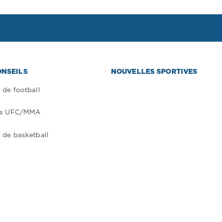
ONSEILS
NOUVELLES SPORTIVES
 de football
ons UFC/MMA
 de basketball