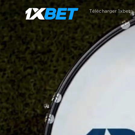
Télécharger 1xbet