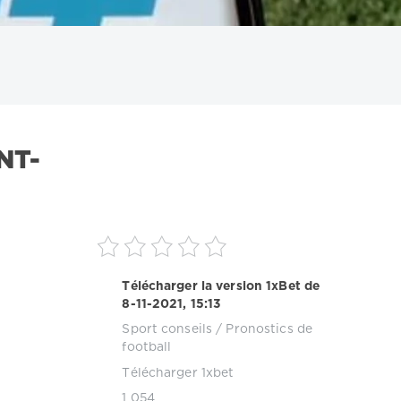
ligue
Inter
Italie
Juventus
KHL
La Liga
City
Manchester United
Milan
Monaco
NT-
EFA Nations League
UNICS
Villarreal
Télécharger la version 1xBet de
8-11-2021, 15:13
Sport conseils
/
Pronostics de
football
Télécharger 1xbet
1 054