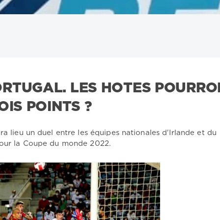
iga
Championnat d'Europe de football
Chelsea
CSKA
Euro
Ligue des champions
Ligue Europa
Liverpool
Manchester 
ORTUGAL. LES HÔTES POURRO
eipzig
Real Madrid
Roma
Russie
Serie A
Tottenham
U
OIS POINTS ?
ra lieu un duel entre les équipes nationales d'Irlande et du
 pour la Coupe du monde 2022.