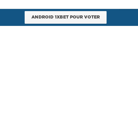
ANDROID 1XBET POUR VOTER