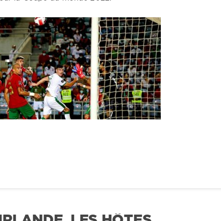
IRLANDE. LES HÔTES