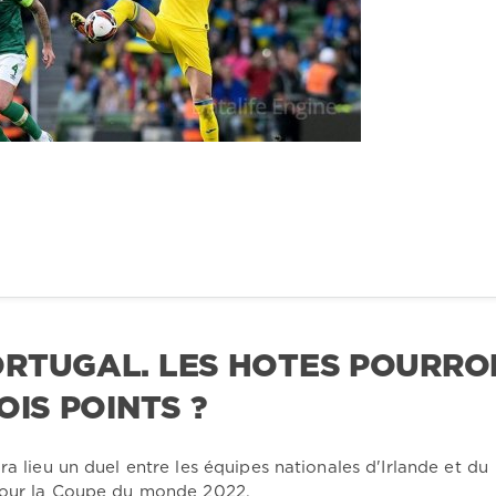
ORTUGAL. LES HÔTES POURRO
OIS POINTS ?
ra lieu un duel entre les équipes nationales d'Irlande et du
 pour la Coupe du monde 2022.