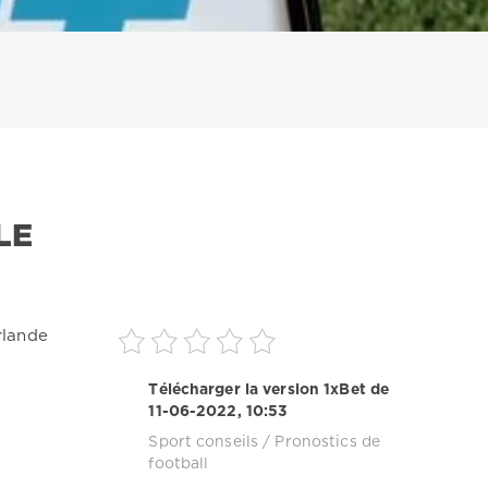
ligue
Inter
Italie
Juventus
KHL
La Liga
City
Manchester United
Milan
Monaco
EFA Nations League
UNICS
Villarreal
LE
rlande
Télécharger la version 1xBet de
11-06-2022, 10:53
Sport conseils
/
Pronostics de
football