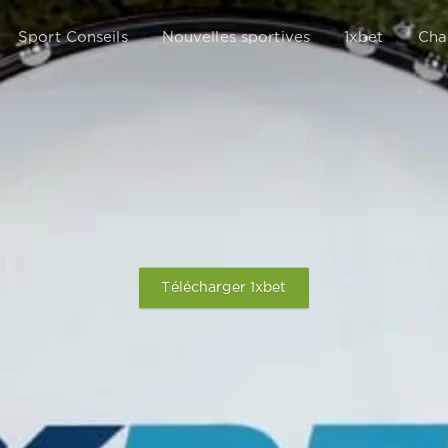
Sport Conseils
Nouvelles sportives
1xbet
Cha
Télécharger 1xbet