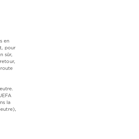
s en
t, pour
n sûr,
retour,
 route
eutre.
'UEFA
ns la
neutre),