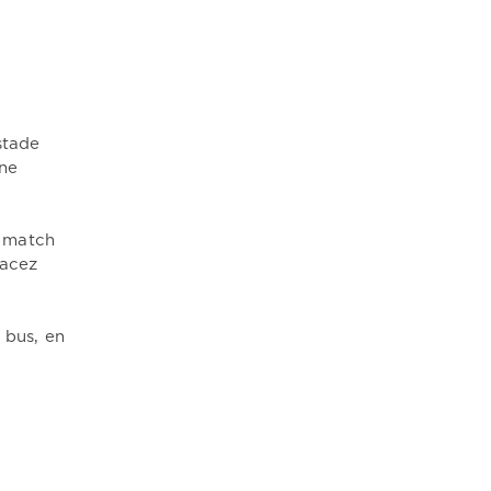
stade
une
u match
lacez
 bus, en