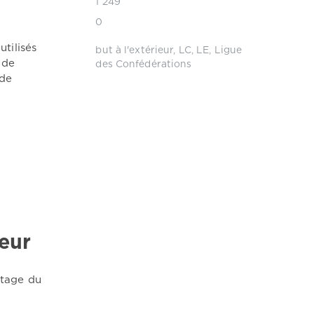
1 249
0
utilisés
but à l'extérieur
,
LC
,
LE
,
Ligue
 de
des Confédérations
 de
s
ieur
ntage du