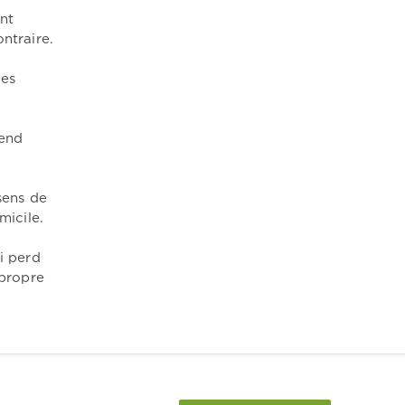
nt
ntraire.
les
rend
sens de
micile.
i perd
 propre