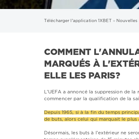
Télécharger l'application 1XBET
»
Nouvelles 
COMMENT L'ANNULAT
MARQUÉS À L'EXTÉR
ELLE LES PARIS?
L'UEFA a annoncé la suppression de la r
commencer par la qualification de la sa
Depuis 1965, si à la fin du temps princ
de buts, alors celui qui marquait le plus
Désormais, les buts à l'extérieur ne sero