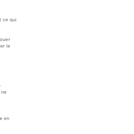
t ce qui
jouer
er le
e
r ne
le en