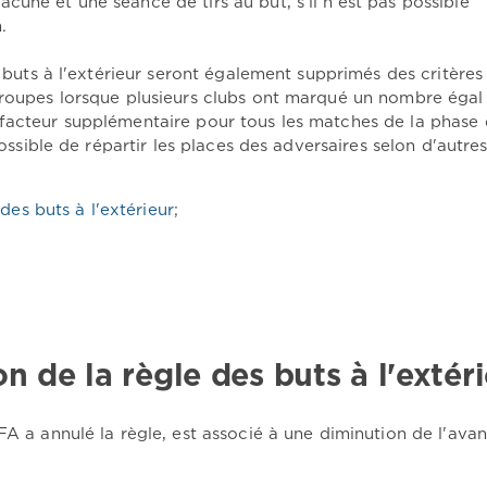
une et une séance de tirs au but, s'il n'est pas possible
.
s buts à l'extérieur seront également supprimés des critères 
groupes lorsque plusieurs clubs ont marqué un nombre égal
 facteur supplémentaire pour tous les matches de la phase
possible de répartir les places des adversaires selon d'autre
des buts à l'extérieur
;
n de la règle des buts à l'extér
FA a annulé la règle, est associé à une diminution de l'ava