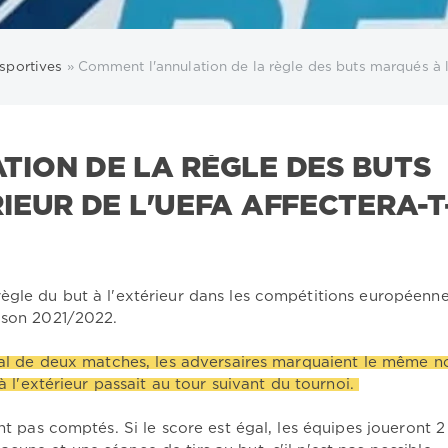
sportives
» Comment l'annulation de la règle des buts marqués à l'e
ION DE LA RÈGLE DES BUTS
IEUR DE L'UEFA AFFECTERA-T
ègle du but à l'extérieur dans les compétitions européenne
ison 2021/2022.
ipal de deux matches, les adversaires marquaient le même 
 à l'extérieur passait au tour suivant du tournoi.
nt pas comptés. Si le score est égal, les équipes joueront 2