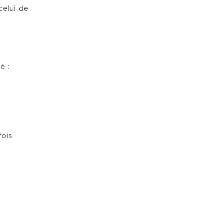
celui de
é :
fois