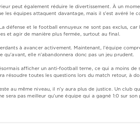
térieur peut également réduire le divertissement. À un mome
e les équipes attaquent davantage, mais il s'est avéré le co
 La défense et le football ennuyeux ne sont pas exclus, car 
s et agir de manière plus fermée, surtout au final.
 perdants à avancer activement. Maintenant, l'équipe comp
ue qu'avant, elle n'abandonnera donc pas un jeu prudent.
ésormais afficher un anti-football terne, ce qui a moins de 
era résoudre toutes les questions lors du match retour, à do
este au même niveau, il n'y aura plus de justice. Un club qu
r ne sera pas meilleur qu'une équipe qui a gagné 1:0 sur son