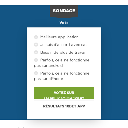
SONDAGE
Vote
Meilleure application
Je suis d'accord avec ça.
Besoin de plus de travail
Parfois, cela ne fonctionne
pas sur android
Parfois, cela ne fonctionne
pas sur l'iPhone
VOTEZ SUR
L'APPLICATION 1XBET
RÉSULTATS 1XBET APP