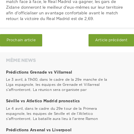
match face à face, le Real Madrid va gagner, les gars de
Zidane donneront le meilleur d'eux-mêmes sur leur territoire
afin d'officialiser un avantage confortable avant le match
retour: la victoire du Real Madrid est de 2,69.
Prochain article
Article précédent
MÊME NEWS
Prédictions Grenade vs Villarreal
Le 3 avril, à 11h00, dans le cadre de la 29e manche de la
Liga espagnole, les équipes de Grenade et Villarreal
s'affronteront. La réunion sera organisée par
Séville vs Atletico Madrid pronostics
Le 4 avril, dans le cadre du 29e tour de la Primera
espagnole, les équipes de Séville et de l'Atletico
s'affronteront. La bataille aura lieu à l'arène Ramon
Prédictions Arsenal vs Liverpool