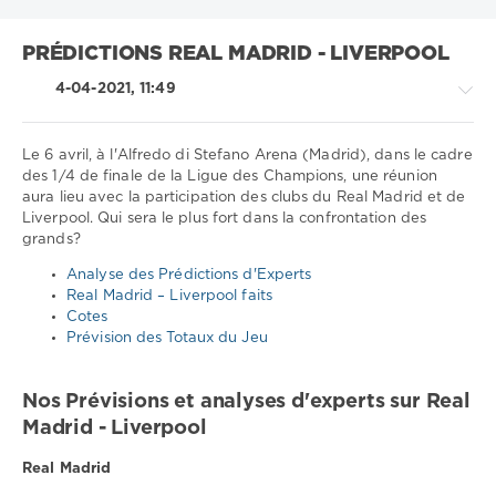
PRÉDICTIONS REAL MADRID - LIVERPOOL
4-04-2021, 11:49
Le 6 avril, à l'Alfredo di Stefano Arena (Madrid), dans le cadre
des 1/4 de finale de la Ligue des Champions, une réunion
aura lieu avec la participation des clubs du Real Madrid et de
Sport
Liverpool. Qui sera le plus fort dans la confrontation des
conseils
grands?
/
Pronostics
Analyse des Prédictions d'Experts
de
Real Madrid – Liverpool faits
football
Cotes
Prévision des Totaux du Jeu
Télécharger
1xbet
1
Nos Prévisions et analyses d'experts sur Real
120
Madrid - Liverpool
0
Real Madrid
télécharger