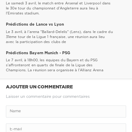
Le samedi 3 avril, le match entre Arsenal et Liverpool dans
le 30e tour du championnat d'Angleterre aura lieu à
l'Emirates stadium.
Prédictions de Lance vs Lyon
Le 3 avril, à l'arena "Ballard-Delelis" (Lens), dans le cadre du
31ème tour de la Ligue 1 française, une réunion aura lieu
avec la participation des clubs de
Prédictions Bayern Munich - PSG
Le 7 avril, à 18h00, les équipes du Bayern et du PSG
s'affronteront en quarts de finale de la Ligue des
Champions. La réunion sera organisée à l'Allianz Arena
AJOUTER UN COMMENTAIRE
Laisser un commentaire pour commentaires