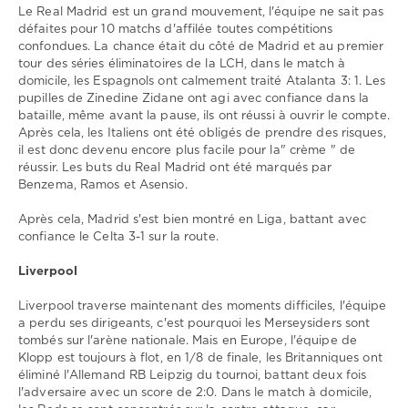
l'application
Le Real Madrid est un grand mouvement, l'équipe ne sait pas
mobile
défaites pour 10 matchs d'affilée toutes compétitions
1xbet
confondues. La chance était du côté de Madrid et au premier
tour des séries éliminatoires de la LCH, dans le match à
domicile, les Espagnols ont calmement traité Atalanta 3: 1. Les
pupilles de Zinedine Zidane ont agi avec confiance dans la
bataille, même avant la pause, ils ont réussi à ouvrir le compte.
Après cela, les Italiens ont été obligés de prendre des risques,
il est donc devenu encore plus facile pour la" crème " de
réussir. Les buts du Real Madrid ont été marqués par
Benzema, Ramos et Asensio.
Après cela, Madrid s'est bien montré en Liga, battant avec
confiance le Celta 3-1 sur la route.
Liverpool
Liverpool traverse maintenant des moments difficiles, l'équipe
a perdu ses dirigeants, c'est pourquoi les Merseysiders sont
tombés sur l'arène nationale. Mais en Europe, l'équipe de
Klopp est toujours à flot, en 1/8 de finale, les Britanniques ont
éliminé l'Allemand RB Leipzig du tournoi, battant deux fois
l'adversaire avec un score de 2:0. Dans le match à domicile,