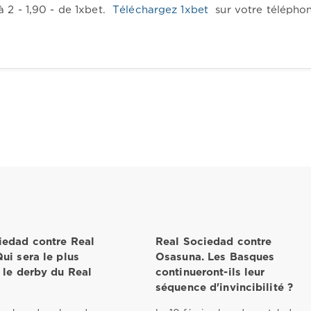
 à 2 - 1,90 - de 1xbet.
Téléchargez 1xbet
sur votre télépho
iedad contre Real
Real Sociedad contre
ui sera le plus
Osasuna. Les Basques
 le derby du Real
continueront-ils leur
séquence d'invincibilité ?