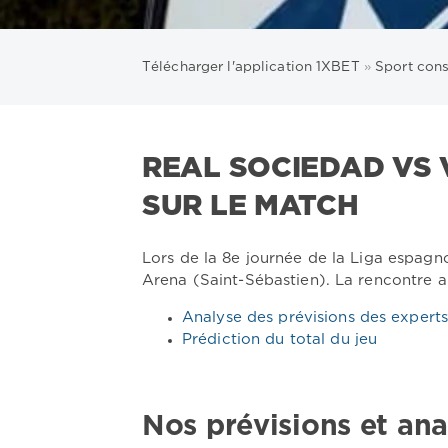
Télécharger l'application 1XBET
»
Sport cons
REAL SOCIEDAD VS 
SUR LE MATCH
Lors de la 8e journée de la Liga espagn
Arena (Saint-Sébastien). La rencontre a
Analyse des prévisions des expert
Prédiction du total du jeu
Nos prévisions et ana