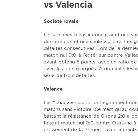
vs Valencia
Société royale
Les « blancs-bleus » connaissent une sa
derrière eux et une seule victoire. Les 
défaites consécutives. Lors de la derniè
match nul 0:0 à l'extérieur contre Valla
ayant obtenu 5 points, avec un ratio de 
avec les buts marqués. A domicile, les 
série de trois défaites.
Valence
Les "chauves-souris" ont également con
matchs sans victoire. Ce n'est qu'au co
battant la résistance de Girona 2:0 à dom
faisant match nul 0:0 contre Osasuna à
classement de la Primera, avec 5 points 