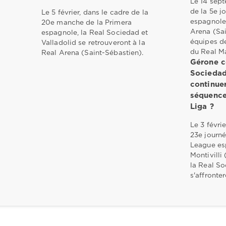
Le 14 sept
de la 5e j
Le 5 février, dans le cadre de la
espagnole
20e manche de la Primera
Arena (Sai
espagnole, la Real Sociedad et
équipes de
Valladolid se retrouveront à la
du Real M
Real Arena (Saint-Sébastien).
Gérone c
Sociedad
continuer
séquence 
Liga ?
Le 3 févrie
23e journé
League esp
Montivilli
la Real S
s'affronter