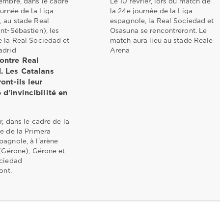
embre, dans le cadre
Le 10 février, lors du match de
ournée de la Liga
la 24e journée de la Liga
, au stade Real
espagnole, la Real Sociedad et
nt-Sébastien), les
Osasuna se rencontreront. Le
 la Real Sociedad et
match aura lieu au stade Reale
adrid
Arena
ontre Real
. Les Catalans
ont-ils leur
d'invincibilité en
r, dans le cadre de la
e de la Primera
agnole, à l'arène
 (Gérone), Gérone et
ociedad
ont.