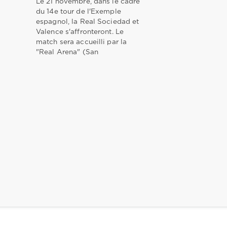
Le 21 novembre, dans le cadre
du 14e tour de l'Exemple
espagnol, la Real Sociedad et
Valence s'affronteront. Le
match sera accueilli par la
"Real Arena" (San