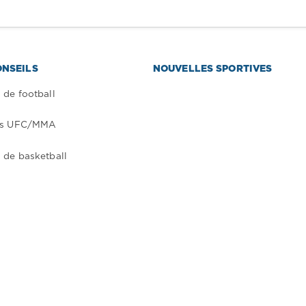
ONSEILS
NOUVELLES SPORTIVES
 de football
ons UFC/MMA
 de basketball