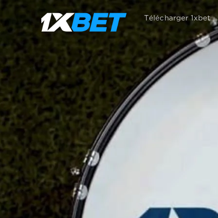
Télécharger 1xbet