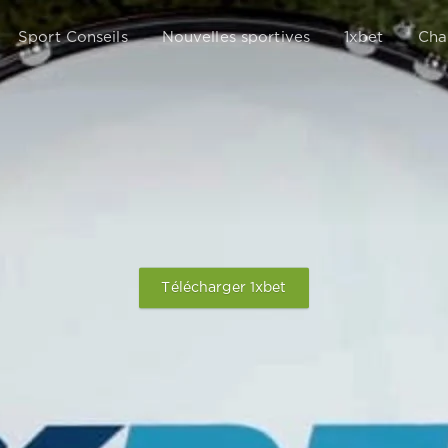
Sport Conseils
Nouvelles sportives
1xbet
Cha
Télécharger 1xbet