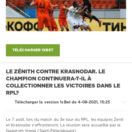
Télécharger
1xbet
1
062
0
Krasnodar
,
Ural
,
TÉLÉCHARGER 1XBET
Premier
League
russe
LE ZÉNITH CONTRE KRASNODAR. LE
CHAMPION CONTINUERA-T-IL À
COLLECTIONNER LES VICTOIRES DANS LE
RPL?
Télécharger la version 1xBet de 4-08-2021, 15:25
Le 7 août, lors du match du 3e tour du RPL, les équipes Zenit
et Krasnodar s'affronteront. La réunion sera accueillie par la
Gazprom Arena (Saint-Pétersbourg).