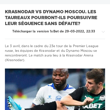
Arsenal
Atalanta
Barcelone
Bayern
Bundesliga
KRASNODAR VS DYNAMO MOSCOU. LES
Championnat d'Europe de football
Chelsea
CSKA
TAUREAUX POURRONT-ILS POURSUIVRE
Euroligue
Inter
Italie
Juventus
KHL
La Liga
LEUR SÉQUENCE SANS DÉFAITE?
Lazio
Leicester
Ligue 1
Ligue des Champions
Télécharger la version 1xBet de 29-03-2022, 22:33
Ligue des champions
Ligue Europa
Liverpool
Manchester City
Manchester United
Milan
Monaco
Le 3 avril, dans le cadre du 23e tour de la Premier League
Napoli
Newcastle
Premier League
PSG
RB Leipzig
russe, les équipes de Krasnodar et du Dynamo Moscou se
Real Madrid
Roma
Russie
Serie A
Tottenham
rencontreront. Le match aura lieu à la Krasnodar Arena
Sport
(Krasnodar).
UEFA Nations League
UNICS
Villarreal
conseils
VTB United League
Zenit
/
Pronostics
Show all tags
de
football
Télécharger
1xbet
1
088