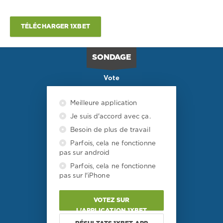
apk
pour
le
TÉLÉCHARGER 1XBET
football
,
1xbet
apk
SONDAGE
pour
les
Vote
Paris
sportifs
,
1xbet
Meilleure application
apk
Je suis d'accord avec ça.
pour
Android
Besoin de plus de travail
Parfois, cela ne fonctionne
pas sur android
Parfois, cela ne fonctionne
pas sur l'iPhone
VOTEZ SUR
L'APPLICATION 1XBET