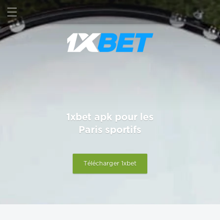
RECHERCHE
SIGN IN
1xbet apk pour les
Paris sportifs
Télécharger 1xbet