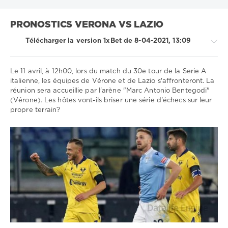
Arsenal
Atalanta
Barcelone
Bayern
Bundesliga
PRONOSTICS VERONA VS LAZIO
Championnat d'Europe de football
Chelsea
CSKA
Télécharger la version 1xBet de 8-04-2021, 13:09
Euroligue
Inter
Italie
Juventus
KHL
La Liga
Lazio
Leicester
Ligue 1
Ligue des Champions
Ligue des champions
Ligue Europa
Liverpool
Le 11 avril, à 12h00, lors du match du 30e tour de la Serie A
italienne, les équipes de Vérone et de Lazio s'affronteront. La
Manchester City
Manchester United
Milan
Monaco
réunion sera accueillie par l'arène "Marc Antonio Bentegodi"
Sport
Napoli
Newcastle
Premier League
PSG
RB Leipzig
(Vérone). Les hôtes vont-ils briser une série d'échecs sur leur
conseils
propre terrain?
Real Madrid
Roma
Russie
Serie A
Tottenham
/
UEFA Nations League
UNICS
Villarreal
Pronostics
de
VTB United League
Zenit
football
Show all tags
Télécharger
1xbet
1
057
0
1xbet