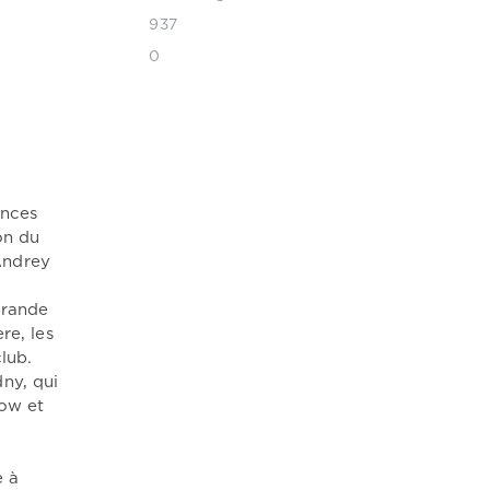
937
0
ances
on du
 Andrey
grande
re, les
lub.
ny, qui
row et
e à