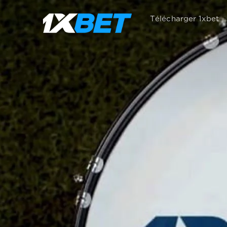
Télécharger 1xbet