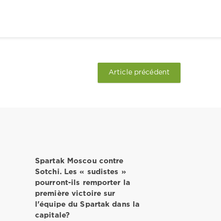
Article précédent
Spartak Moscou contre
Sotchi. Les « sudistes »
pourront-ils remporter la
première victoire sur
l'équipe du Spartak dans la
capitale?