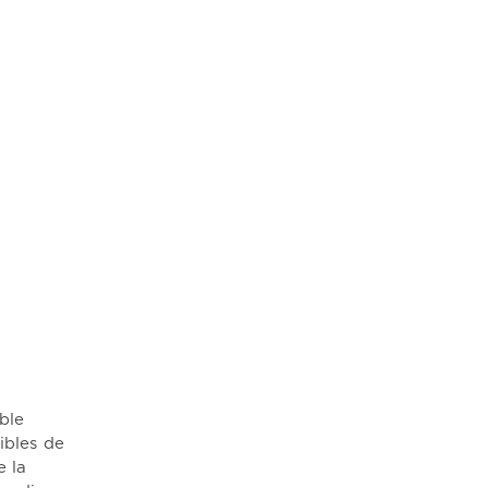
able
ibles de
e la