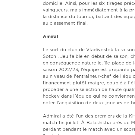
domicile. Ainsi, pour les six tirages pré
vainqueurs, mais immédiatement à la pr
la distance du tournoi, battant des équ
au classement final.
Amiral
Le sort du club de Vladivostok la saiso
Sotchi. Jeu faible en début de saison, 
en conséquence naturelle, 11e place de l
saison 2022/23, l'équipe est préparée pa
au niveau de l'entraîneur-chef de l'équ
financement plutôt maigre, couplé à l'
procéder à une sélection de haute quali
hockey dans l'équipe qui ne conviennent 
noter l'acquisition de deux joueurs de 
Admiral a été l'un des premiers de la KH
match fin juillet. À Balashikha près de 
perdant pendant le match avec un score