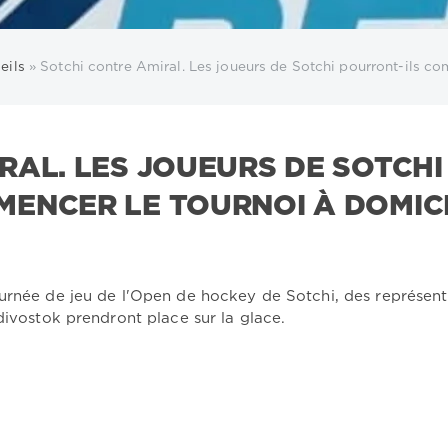
eils
» Sotchi contre Amiral. Les joueurs de Sotchi pourront-ils co
RAL. LES JOUEURS DE SOTCHI
MENCER LE TOURNOI À DOMIC
ournée de jeu de l'Open de hockey de Sotchi, des représen
divostok prendront place sur la glace.