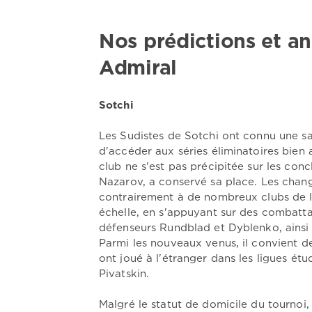
Nos prédictions et an
Admiral
Sotchi
Les Sudistes de Sotchi ont connu une s
d'accéder aux séries éliminatoires bien 
club ne s'est pas précipitée sur les conc
Nazarov, a conservé sa place. Les chang
contrairement à de nombreux clubs de la
échelle, en s'appuyant sur des combattan
défenseurs Rundblad et Dyblenko, ainsi 
Parmi les nouveaux venus, il convient d
ont joué à l'étranger dans les ligues ét
Pivatskin.
Malgré le statut de domicile du tournoi,