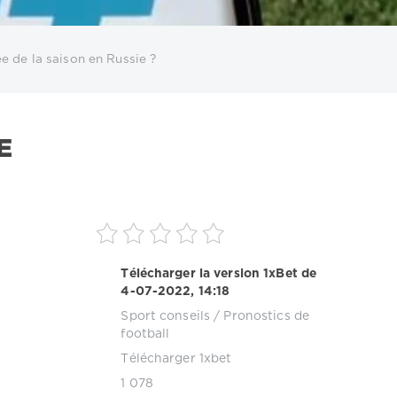
e de la saison en Russie ?
E
Télécharger la version 1xBet de
4-07-2022, 14:18
Sport conseils
/
Pronostics de
football
Télécharger 1xbet
1 078