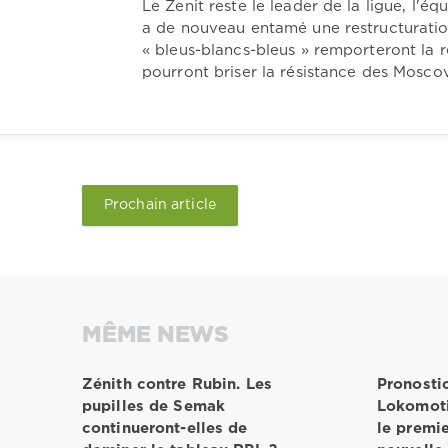
Le Zenit reste le leader de la ligue, l'
a de nouveau entamé une restructuratio
« bleus-blancs-bleus » remporteront la r
pourront briser la résistance des Moscovit
Prochain article
MÊME NEWS
Zénith contre Rubin. Les
Pronosti
pupilles de Semak
Lokomoti
continueront-elles de
le premie