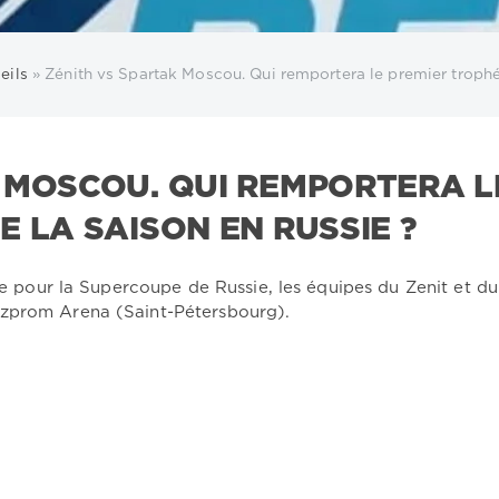
eils
» Zénith vs Spartak Moscou. Qui remportera le premier trophé
 MOSCOU. QUI REMPORTERA L
 LA SAISON EN RUSSIE ?
tre pour la Supercoupe de Russie, les équipes du Zenit et du
azprom Arena (Saint-Pétersbourg).