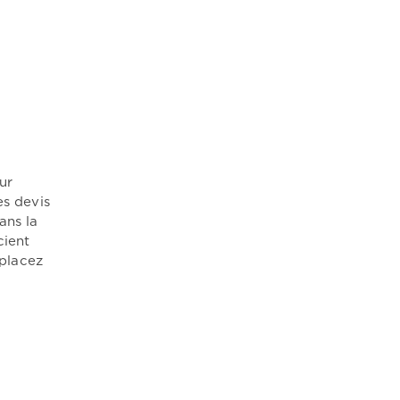
ur
es devis
ans la
cient
 placez