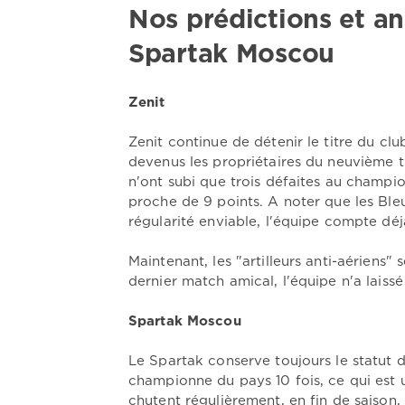
Nos prédictions et an
Spartak Moscou
Zenit
Zenit continue de détenir le titre du club
devenus les propriétaires du neuvième t
n'ont subi que trois défaites au champio
proche de 9 points. A noter que les Bl
régularité enviable, l'équipe compte déj
Maintenant, les "artilleurs anti-aériens"
dernier match amical, l'équipe n'a lais
Spartak Moscou
Le Spartak conserve toujours le statut d
championne du pays 10 fois, ce qui est u
chutent régulièrement, en fin de saison