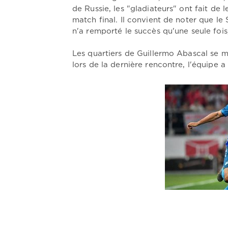
de Russie, les "gladiateurs" ont fait de
match final. Il convient de noter que le
n'a remporté le succès qu'une seule fois
Les quartiers de Guillermo Abascal se m
lors de la dernière rencontre, l'équipe a