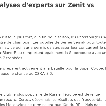
alyses d'experts sur Zenit vs
 russe le plus fort, à la fin de la saison, les Petersburgers s
itre de champion. Les pupilles de Sergei Semak pour toute
nnat, ce qui leur a permis de surpasser leur concurrent le p
eu-Blanc-Bleu remportent également la Supercoupe avec u
à 7 trophées.
 se préparent activement à la bataille pour la Super Coupe, 
sé aucune chance au CSKA 3:0.
e club le plus populaire de Russie, l'équipe est devenue
n record. Certes, désormais les résultats des "rouges-blan
, les Moscovites ne terminaient que 10e du RPL. Mais dans 