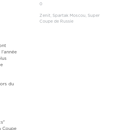
0
Zenit
,
Spartak Moscou
,
Super
Coupe de Russie
ont
 l'année
lus
ne
lors du
cs"
la Coupe