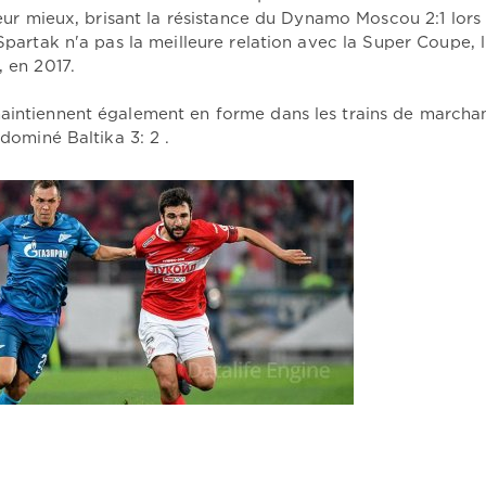
 leur mieux, brisant la résistance du Dynamo Moscou 2:1 lors
 Spartak n'a pas la meilleure relation avec la Super Coupe, 
, en 2017.
aintiennent également en forme dans les trains de marchan
 dominé Baltika 3: 2 .