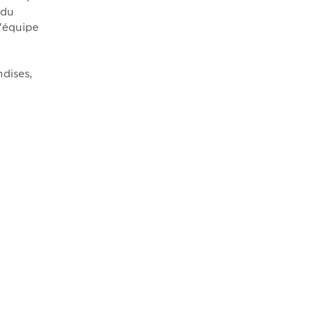
 du
l'équipe
dises,