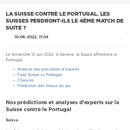
LA SUISSE CONTRE LE PORTUGAL. LES
SUISSES PERDRONT-ILS LE 4ÈME MATCH DE
SUITE ?
10-06-2022, 11:04
Le dimanche 12 juin 2022, à Genève, la Suisse affrontera le
Portugal.
Sport
Analyse des prévisions d'experts
conseils
Faits Suisse vs Portugal
/
Chances
Pronostics
Prédiction des totaux du jeu
de
football
Nos prédictions et analyses d'experts sur la
Télécharger
Suisse contre le Portugal
1xbet
1
Suisse
149