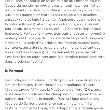
0
Les Suisses ont réalisé un solide tour de qualification pour la
Coupe du monde, ne perdant pas un seul match sur huit et
Suisse
,
n'encaissant que deux buts. Mais en 2022, ils ne peuvent en
Portugal
,
aucun cas gagner : en mars, ils ont disputé deux matches
Ligue
amicaux (une défaite 1-2 contre l'Angleterre et un match nul 1-
des
1 contre le Kosovo), et en Ligue des Nations, en juin, ils ont
Nations
tout perdu. trois matches disputés : 1-2 contre la République
tchèque, le Portugal 0-4 avec trois buts encaissés en première
mi-temps et l'Espagne 0-1. La défaite de l'équipe d'Enrique a
interrompu la série d'invincibilité des "croisés rouges" dans
leur arène, qui a duré près de 8 ans (en ne considérant que
les rencontres officielles). Au classement, l'équipe de Yakin
s'est installée en toute confiance à la dernière place avec zéro
dans la colonne "points".
le Portugal
Les Portugais ont obtenu un billet pour la Coupe du monde
lors des barrages, ils ont dominé avec confiance d'abord
l'équipe turque (3-1), puis la Macédoine du Nord (2-0), qui a
laissé sensationnellement les champions d'Europe en titre, les
Italiens, derrière eux. le mondial. Dans la Ligue des Nations,
l'équipe de Santos a commencé par un match nul 1-1 à
l'extérieur contre les Espagnols, échappant à la défaite grâce