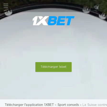
RECHERCHE
SIGN IN
Télécharger 1xbet
Télécharger l'application 1XBET
»
Sport conseils
» La Suisse contre