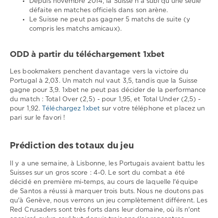
Depuis novembre 2014, la Suisse n'a subi qu'une seule
défaite en matches officiels dans son arène.
Le Suisse ne peut pas gagner 5 matchs de suite (y
compris les matchs amicaux).
ODD à partir du téléchargement 1xbet
Les bookmakers penchent davantage vers la victoire du
Portugal à 2,03. Un match nul vaut 3,5, tandis que la Suisse
gagne pour 3,9. 1xbet ne peut pas décider de la performance
du match : Total Over (2,5) - pour 1,95, et Total Under (2,5) -
pour 1,92.
Téléchargez 1xbet
sur votre téléphone et placez un
pari sur le favori !
Prédiction des totaux du jeu
Il y a une semaine, à Lisbonne, les Portugais avaient battu les
Suisses sur un gros score : 4-0. Le sort du combat a été
décidé en première mi-temps, au cours de laquelle l'équipe
de Santos a réussi à marquer trois buts. Nous ne doutons pas
qu'à Genève, nous verrons un jeu complètement différent. Les
Red Crusaders sont très forts dans leur domaine, où ils n'ont