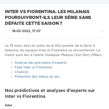
INTER VS FIORENTINA. LES MILANAIS
POURSUIVRONT-ILS LEUR SÉRIE SANS
DÉFAITE CETTE SAISON ?
18-03-2022, 17:07
Le 19 mars, dans le cadre de la 30e journée de la Serie A
italienne, les équipes Inter et Fiorentina se rencontreront. Le
match aura lieu à l'arène Giuseppe Meazza (San Siro) (Milan).
Sport
conseils
Analyse des prévisions d'experts
/
Faits Inter vs Fiorentina
Pronostics
Chances
de
Prédiction des totaux du jeu
football
Télécharger
Nos prédictions et analyses d'experts sur
1xbet
Inter vs Fiorentina
1
121
Inter