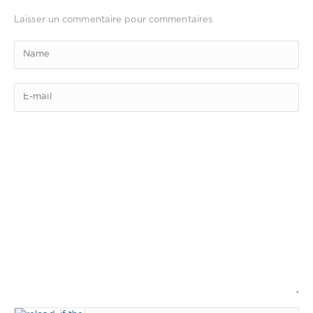
Laisser un commentaire pour commentaires