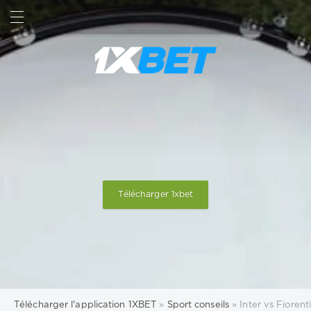
RECHERCHE
SIGN IN
Télécharger 1xbet
Télécharger l'application 1XBET
»
Sport conseils
» Inter vs Fiorenti