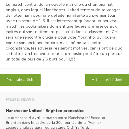
Le match central de la nouvelle manche du championnat
anglais, dans lequel Manchester United tentera de se venger
de Tottenham pour une défaite humiliante au premier tour
avec un score de 1: 6. Il est intéressant qu'avant un nouveau
match, les bookmakers donnent une légère préférence aux
invités qui sont nettement plus haut dans le classement. Ce
sera une rencontre cruciale pour Jose Mourinho, qui jouera
contre son ancienne équipe, mais même sans cette
circonstance, les adversaires seront motivés, car ils ont de quoi
se battre. Un bon choix pour le pronostic peut être un pari sur
un total de plus de 2,5 buts pour 1,83.
Prochain article
Article précédent
MÊME NEWS
Manchester United - Brighton pronostics
Le dimanche 4 avril, le match entre Manchester United et
Brighton dans le cadre de la 30e journée de la Premier
League anglaise aura lieu au stade Old Trafford.