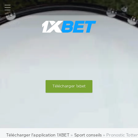
RECHERCHE
SIGN IN
Télécharger 1xbet
Télécharger l'application 1XBET
»
Sport conseils
» Pronostic Tott