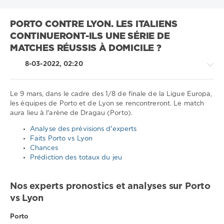
PORTO CONTRE LYON. LES ITALIENS
CONTINUERONT-ILS UNE SÉRIE DE
MATCHES RÉUSSIS À DOMICILE ?
8-03-2022, 02:20
Le 9 mars, dans le cadre des 1/8 de finale de la Ligue Europa,
les équipes de Porto et de Lyon se rencontreront. Le match
aura lieu à l'arène de Dragau (Porto).
Sport
conseils
Analyse des prévisions d'experts
/
Faits Porto vs Lyon
Pronostics
Chances
de
Prédiction des totaux du jeu
football
Télécharger
Nos experts pronostics et analyses sur Porto
1xbet
vs Lyon
1
053
Porto