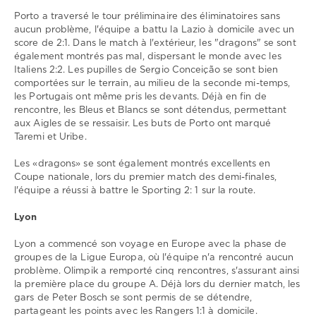
0
Porto a traversé le tour préliminaire des éliminatoires sans
Porto
,
aucun problème, l'équipe a battu la Lazio à domicile avec un
Lyon
,
score de 2:1. Dans le match à l'extérieur, les "dragons" se sont
Europa
également montrés pas mal, dispersant le monde avec les
League
Italiens 2:2. Les pupilles de Sergio Conceição se sont bien
comportées sur le terrain, au milieu de la seconde mi-temps,
les Portugais ont même pris les devants. Déjà en fin de
rencontre, les Bleus et Blancs se sont détendus, permettant
aux Aigles de se ressaisir. Les buts de Porto ont marqué
Taremi et Uribe.
Les «dragons» se sont également montrés excellents en
Coupe nationale, lors du premier match des demi-finales,
l'équipe a réussi à battre le Sporting 2: 1 sur la route.
Lyon
Lyon a commencé son voyage en Europe avec la phase de
groupes de la Ligue Europa, où l'équipe n'a rencontré aucun
problème. Olimpik a remporté cinq rencontres, s'assurant ainsi
la première place du groupe A. Déjà lors du dernier match, les
gars de Peter Bosch se sont permis de se détendre,
partageant les points avec les Rangers 1:1 à domicile.