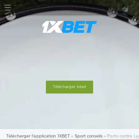
RECHERCHE
SIGN IN
Télécharger 1xbet
Télécharger l'application 1XBET
»
Sport conseils
» Porto contre Lyo