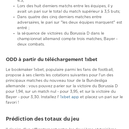
4:3;
Lors des huit derniers matchs entre les équipes, il y
avait un pari sur le total du match supérieur à 3,5 buts;
Dans quatre des cinq derniers matches entre
adversaires, le pari sur "les deux équipes marquent" est
entré ;
la séquence de victoires du Borussia D dans le
championnat allemand compte trois matches, Bayer -
deux combats.
ODD à partir du téléchargement 1xbet
Le bookmaker 1xbet, populaire parmi les fans de football,
propose à ses clients les cotations suivantes pour l'un des
principaux matches du nouveau tour de la Bundesliga
allemande : vous pouvez parier sur la victoire du Borussia D
pour 1,94, sur un match nul - pour 3,95, et sur la victoire du
Bayer - pour 3,30. Installez l'
1xbet app
et placez un pari sur le
favori !
Prédiction des totaux du jeu