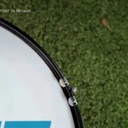
RECHERCHE
nger la langue