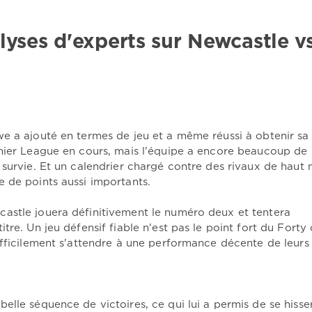
lyses d'experts sur Newcastle v
e a ajouté en termes de jeu et a même réussi à obtenir sa
emier League en cours, mais l'équipe a encore beaucoup de
 survie. Et un calendrier chargé contre des rivaux de haut 
 de points aussi importants.
astle jouera définitivement le numéro deux et tentera
re. Un jeu défensif fiable n'est pas le point fort du Forty 
fficilement s'attendre à une performance décente de leurs 
elle séquence de victoires, ce qui lui a permis de se hisse