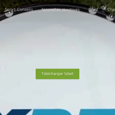
Sport Conseils
Nouvelles sportives
1xbet
Cha
Télécharger 1xbet