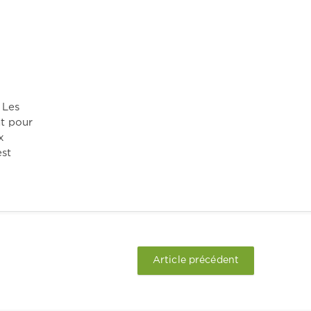
 Les
nt pour
x
est
Article précédent