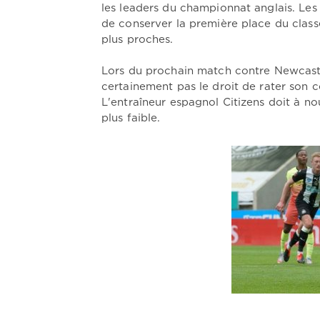
les leaders du championnat anglais. Les
de conserver la première place du class
plus proches.
Lors du prochain match contre Newcastl
certainement pas le droit de rater son c
L'entraîneur espagnol Citizens doit à n
plus faible.