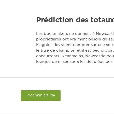
Prédiction des totaux
Les bookmakers ne donnent à Newcastle
propriétaires ont vraiment besoin de sau
Magpies devraient compter sur une sous-
le titre de champion et il est peu proba
concurrents. Néanmoins, Newcastle pourra
logique de miser sur « les deux équipes
Prochain article