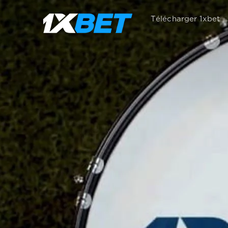
Télécharger 1xbet