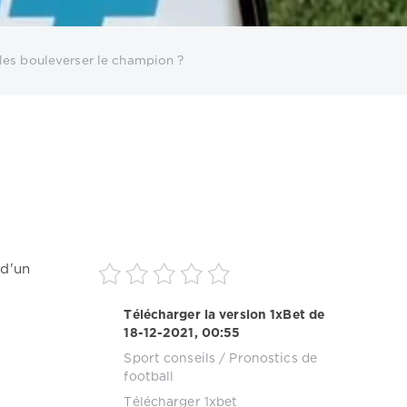
les bouleverser le champion ?
 d'un
Télécharger la version 1xBet de
18-12-2021, 00:55
Sport conseils
/
Pronostics de
football
Télécharger 1xbet