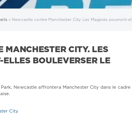
eils
» Newcastle contre Manchester City. Les Magpies pourront-el
 MANCHESTER CITY. LES
-ELLES BOULEVERSER LE
Park, Newcastle affrontera Manchester City dans le cadre
aise.
ter City