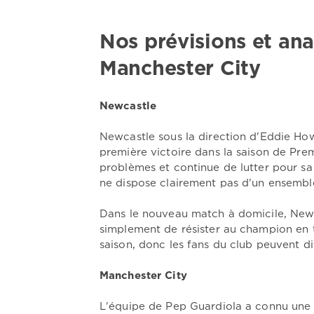
Nos prévisions et ana
Manchester City
Newcastle
Newcastle sous la direction d'Eddie How
première victoire dans la saison de Pr
problèmes et continue de lutter pour sa
ne dispose clairement pas d'un ensemble
Dans le nouveau match à domicile, Newc
simplement de résister au champion en tit
saison, donc les fans du club peuvent di
Manchester City
L'équipe de Pep Guardiola a connu une b