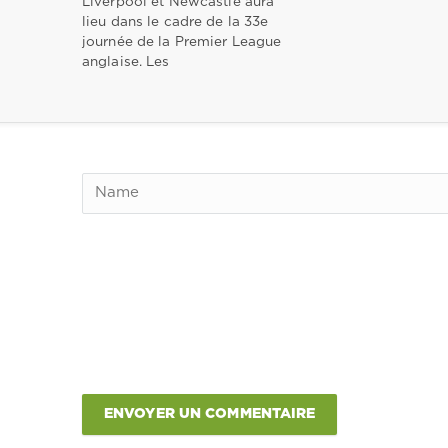
Liverpool et Newcastle aura
lieu dans le cadre de la 33e
journée de la Premier League
anglaise. Les
ENVOYER UN COMMENTAIRE