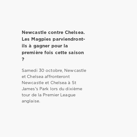
Newcastle contre Chelsea.
Les Magpies parviendront-
ils à gagner pour la
première fois cette saison
?
Samedi 30 octobre, Newcastle
et Chelsea affronteront
Newcastle et Chelsea à St
James's Park lors du dixième
tour de la Premier League
anglaise.