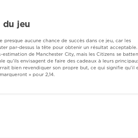
 du jeu
 presque aucune chance de succès dans ce jeu, car les
ter par-dessus la tête pour obtenir un résultat acceptable.
estimation de Manchester City, mais les Citizens se batte
ble qu'ils envisagent de faire des cadeaux à leurs principau
it bien revendiquer son propre but, ce qui signifie qu'il 
 marqueront » pour 2,14.