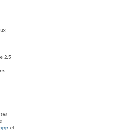
eux
e 2,5
les
otes
e
 app
et