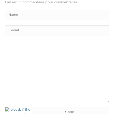
Laisser un commentaire pour commentaires