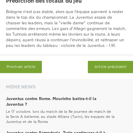
Prédiction des totaux du jeu
Bologne n'est pas stable, alors que l'équipe parvient à rester
dans le top dix du championnat. La Juventus essaie de
chasser les leaders, mais la "vieille dame" continue de
commettre des erreurs. Les gars d'Allegri gagneront le match,
les Turinois arrêteront même les lévriers sur la route, à leurs
dépens, ayant réussi à continuer l'invincibilité, et rattraper un
peu les leaders du tableau : victoire de la Juventus - 1.91.
Prochain article
Article précédent
MÊME NEWS
Juventus contre Rome. Mourinho battra-t-il la
Juventus ?
Le 17 octobre, lors du match de la 8e journée de match de
la Serie A italienne, au stade Allianz (Turin), les équipes de la
Juventus et de la Roma