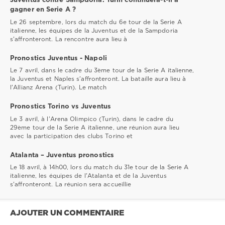
Juventus contre Sampdoria. Turin continuera-t-il à
gagner en Serie A ?
Le 26 septembre, lors du match du 6e tour de la Serie A
italienne, les équipes de la Juventus et de la Sampdoria
s'affronteront. La rencontre aura lieu à
Pronostics Juventus - Napoli
Le 7 avril, dans le cadre du 3ème tour de la Serie A italienne,
la Juventus et Naples s'affronteront. La bataille aura lieu à
l'Allianz Arena (Turin). Le match
Pronostics Torino vs Juventus
Le 3 avril, à l'Arena Olimpico (Turin), dans le cadre du
29ème tour de la Serie A italienne, une réunion aura lieu
avec la participation des clubs Torino et
Atalanta – Juventus pronostics
Le 18 avril, à 14h00, lors du match du 31e tour de la Serie A
italienne, les équipes de l'Atalanta et de la Juventus
s'affronteront. La réunion sera accueillie
AJOUTER UN COMMENTAIRE