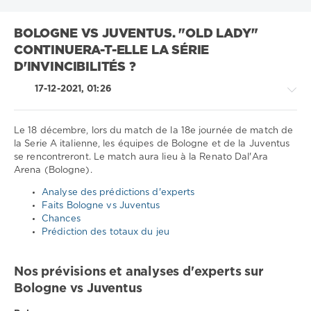
BOLOGNE VS JUVENTUS. "OLD LADY"
CONTINUERA-T-ELLE LA SÉRIE
D'INVINCIBILITÉS ?
17-12-2021, 01:26
Le 18 décembre, lors du match de la 18e journée de match de
la Serie A italienne, les équipes de Bologne et de la Juventus
se rencontreront. Le match aura lieu à la Renato Dal'Ara
Sport
Arena (Bologne).
conseils
/
Analyse des prédictions d'experts
Pronostics
Faits Bologne vs Juventus
de
Chances
football
Prédiction des totaux du jeu
Télécharger
1xbet
Nos prévisions et analyses d'experts sur
1
Bologne vs Juventus
075