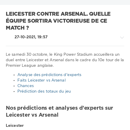
LEICESTER CONTRE ARSENAL. QUELLE
ÉQUIPE SORTIRA VICTORIEUSE DE CE
MATCH ?
27-10-2021, 19:57
Le samedi 30 octobre, le King Power Stadium accueillera un
duel entre Leicester et Arsenal dans le cadre du 10e tour de la
Premier League anglaise.
Sport
conseils
Analyse des prédictions d'experts
/
Faits Leicester vs Arsenal
Pronostics
Chances
de
Prédiction des totaux du jeu
football
Télécharger
Nos prédictions et analyses d'experts sur
1xbet
Leicester vs Arsenal
1
089
Leicester