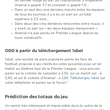
du dernier tirage au sort du championnat d'Angleterre :
Arsenal a gagné 3-1 et Leicester a gagné 1-0 ;
Dans un seul des cinq derniers matchs entre les équipes
de tous les tournois, il y a eu un pari sur un total
supérieur à 2,5 buts ;
Dans deux des cinq dernières rencontres entre rivaux, il
y avait un pari sur « les deux équipes marqueront » ;
Arsenal n'a pas perdu en Premier League depuis six
tours consécutifs.
ODD à partir du téléchargement 1xbet
1xbet, une société de paris populaire parmi les fans de
football, propose à ses clients les cotes suivantes pour un tel
match au dixième tour de la Premier League : vous pouvez
parier sur la victoire de Leicester à 2,55, sur un match nul - à
3,40, et sur le victoire d'Arsenal - à 2,65.
Téléchargez 1xbet
sur
votre téléphone et pariez sur le favori !
Prédiction des totaux du jeu
Un match très intéressant et imprévisible dans le cadre de la