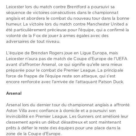
0
Leicester lors du match contre Brentford a poursuivi sa
Leicester
,
séquence de victoires consécutives dans le championnat
Arsenal
,
anglais et abordera le combat du nouveau tour dans la bonne
Premier
humeur. La victoire lors du match contre Manchester United a
League
été particulièrement précieuse pour l'équipe, qui a confirmé la
volonté de la Fox de jouer à armes égales avec des
adversaires de tout niveau.
L'équipe de Brendan Rogers joue en Ligue Europa, mais
Leicester n'aura pas de match de Coupe d'Europe de l'UEFA
avant d'affronter Arsenal, ce qui signifie qu'elle sera mieux
préparée pour le combat de Premier League. La principale
force de frappe de l'équipe reste son attaque, qui s'est
encore renforcée avec l'arrivée de l'attaquant Patson Duck.
Arsenal
Arsenal lors du dernier tour du championnat anglais a affronté
Aston Villa avec confiance à domicile et a poursuivi son
invincibilité en Premier League. Les Gunners ont amélioré leur
classement après un début désastreux et sont maintenant
prêts à défier le reste des équipes pour une place dans la
zone de la Coupe d'Europe.