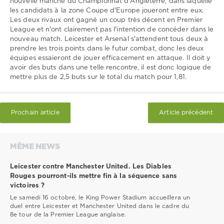
nouvelle manche du Championnat d'Angleterre, dans laquelle
les candidats à la zone Coupe d'Europe joueront entre eux.
Les deux rivaux ont gagné un coup très décent en Premier
League et n'ont clairement pas l'intention de concéder dans le
nouveau match. Leicester et Arsenal s'attendent tous deux à
prendre les trois points dans le futur combat, donc les deux
équipes essaieront de jouer efficacement en attaque. Il doit y
avoir des buts dans une telle rencontre, il est donc logique de
mettre plus de 2,5 buts sur le total du match pour 1,81.
Prochain article
Article précédent
MÊME NEWS
Leicester contre Manchester United. Les Diables
Rouges pourront-ils mettre fin à la séquence sans
victoires ?
Le samedi 16 octobre, le King Power Stadium accueillera un
duel entre Leicester et Manchester United dans le cadre du
8e tour de la Premier League anglaise.