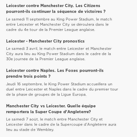
Leicester contre Manchester City. Les Citizens
pourront-ils continuer la séquence de victoires ?
Le samedi 11 septembre au King Power Stadium, le match
entre Leicester et Manchester City se déroulera dans le
cadre du 4e tour de la Premier League anglaise.
Leicester - Manchester City pronostics
Le samedi 3 avril, le match entre Leicester et Manchester
City aura lieu au King Power Stadium dans le cadre de la
30e journée de la Premier League anglaise.
Leicester contre Naples. Les Foxes pourront-ils
prendre trois points ?
Jeudi 16 septembre, le King Power Stadium accueillera un
duel entre Leicester et Naples dans le cadre du premier tour
de la phase de groupes de la Ligue Europa.
Manchester City vs Leicester. Quelle équipe
remportera la Super Coupe d'Angleterre?
Le samedi 7 août, le match entre Manchester City et
Leicester dans le cadre de la Supercoupe d'Angleterre aura
lieu au stade de Wembley.