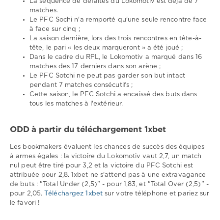
La séquence de défaites du Lokomotiv est déjà de 7
matches.
Le PFC Sochi n'a remporté qu'une seule rencontre face
à face sur cinq ;
La saison dernière, lors des trois rencontres en tête-à-
tête, le pari « les deux marqueront » a été joué ;
Dans le cadre du RPL, le Lokomotiv a marqué dans 16
matches des 17 derniers dans son arène ;
Le PFC Sotchi ne peut pas garder son but intact
pendant 7 matches consécutifs ;
Cette saison, le PFC Sotchi a encaissé des buts dans
tous les matches à l'extérieur.
ODD à partir du téléchargement 1xbet
Les bookmakers évaluent les chances de succès des équipes
à armes égales : la victoire du Lokomotiv vaut 2,7, un match
nul peut être tiré pour 3,2 et la victoire du PFC Sotchi est
attribuée pour 2,8. 1xbet ne s'attend pas à une extravagance
de buts : "Total Under (2,5)" - pour 1,83, et "Total Over (2,5)" -
pour 2,05.
Téléchargez 1xbet
sur votre téléphone et pariez sur
le favori !