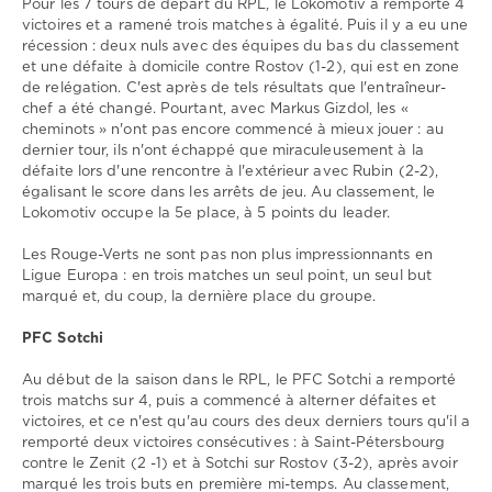
0
Pour les 7 tours de départ du RPL, le Lokomotiv a remporté 4
victoires et a ramené trois matches à égalité. Puis il y a eu une
Lokomotiv
,
récession : deux nuls avec des équipes du bas du classement
PFC
et une défaite à domicile contre Rostov (1-2), qui est en zone
Sotchi
,
de relégation. C'est après de tels résultats que l'entraîneur-
RPL
chef a été changé. Pourtant, avec Markus Gizdol, les «
cheminots » n'ont pas encore commencé à mieux jouer : au
dernier tour, ils n'ont échappé que miraculeusement à la
défaite lors d'une rencontre à l'extérieur avec Rubin (2-2),
égalisant le score dans les arrêts de jeu. Au classement, le
Lokomotiv occupe la 5e place, à 5 points du leader.
Les Rouge-Verts ne sont pas non plus impressionnants en
Ligue Europa : en trois matches un seul point, un seul but
marqué et, du coup, la dernière place du groupe.
PFC Sotchi
Au début de la saison dans le RPL, le PFC Sotchi a remporté
trois matchs sur 4, puis a commencé à alterner défaites et
victoires, et ce n'est qu'au cours des deux derniers tours qu'il a
remporté deux victoires consécutives : à Saint-Pétersbourg
contre le Zenit (2 -1) et à Sotchi sur Rostov (3-2), après avoir
marqué les trois buts en première mi-temps. Au classement,