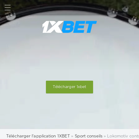
RECHERCHE
SIGN IN
Télécharger 1xbet
Télécharger l'application 1XBET
»
Sport conseils
» Lokomotiv contre