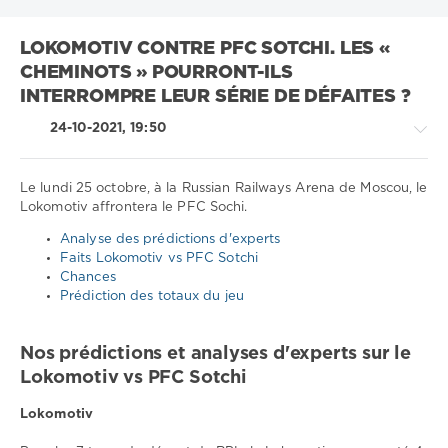
LOKOMOTIV CONTRE PFC SOTCHI. LES «
CHEMINOTS » POURRONT-ILS
INTERROMPRE LEUR SÉRIE DE DÉFAITES ?
24-10-2021, 19:50
Le lundi 25 octobre, à la Russian Railways Arena de Moscou, le
Lokomotiv affrontera le PFC Sochi.
Sport
Analyse des prédictions d'experts
conseils
Faits Lokomotiv vs PFC Sotchi
/
Chances
Pronostics
Prédiction des totaux du jeu
de
football
Nos prédictions et analyses d'experts sur le
Télécharger
Lokomotiv vs PFC Sotchi
1xbet
1
Lokomotiv
052