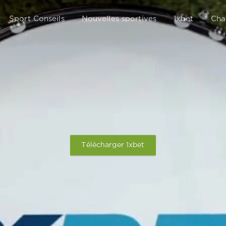
Sport Conseils
Nouvelles sportives
1xbet
Cha
Télécharger 1xbet