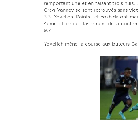
remportant une et en faisant trois nuls
Greg Vanney se sont retrouvés sans vict
3:3. Yovelich, Paintsil et Yoshida ont 
4ème place du classement de la confére
9:7.
Yovelich mène la course aux buteurs Gal