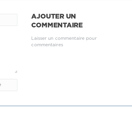
AJOUTER UN
COMMENTAIRE
Laisser un commentaire pour
commentaires