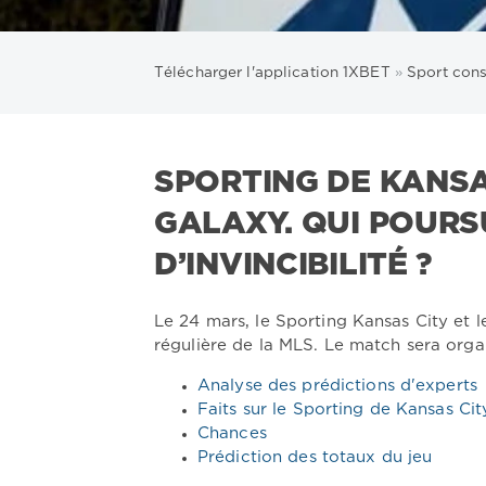
Télécharger l'application 1XBET
»
Sport cons
SPORTING DE KANSA
GALAXY. QUI POUR
D’INVINCIBILITÉ ?
Le 24 mars, le Sporting Kansas City et 
régulière de la MLS. Le match sera orga
Analyse des prédictions d'experts
Faits sur le Sporting de Kansas Ci
Chances
Prédiction des totaux du jeu