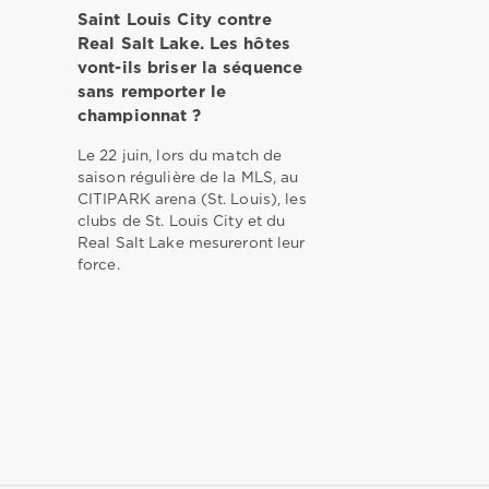
Saint Louis City contre
Real Salt Lake. Les hôtes
vont-ils briser la séquence
sans remporter le
championnat ?
Le 22 juin, lors du match de
saison régulière de la MLS, au
CITIPARK arena (St. Louis), les
clubs de St. Louis City et du
Real Salt Lake mesureront leur
force.