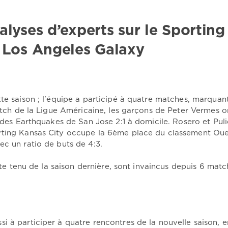
alyses d’experts sur le Sporting
e Los Angeles Galaxy
tte saison ; l'équipe a participé à quatre matches, marquan
match de la Ligue Américaine, les garçons de Peter Vermes o
e des Earthquakes de San Jose 2:1 à domicile. Rosero et Pul
rting Kansas City occupe la 6ème place du classement Oue
ec un ratio de buts de 4:3.
mpte tenu de la saison dernière, sont invaincus depuis 6 matc
i à participer à quatre rencontres de la nouvelle saison, e