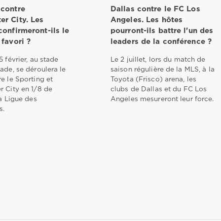
 contre
Dallas contre le FC Los
er City. Les
Angeles. Les hôtes
confirmeront-ils le
pourront-ils battre l'un des
 favori ?
leaders de la conférence ?
5 février, au stade
Le 2 juillet, lors du match de
ade, se déroulera le
saison régulière de la MLS, à la
e le Sporting et
Toyota (Frisco) arena, les
 City en 1/8 de
clubs de Dallas et du FC Los
la Ligue des
Angeles mesureront leur force.
s.