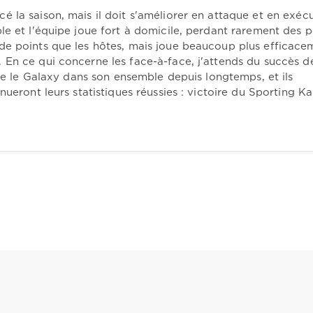
 la saison, mais il doit s'améliorer en attaque et en exécu
e et l'équipe joue fort à domicile, perdant rarement des p
de points que les hôtes, mais joue beaucoup plus efficace
En ce qui concerne les face-à-face, j'attends du succès d
tre le Galaxy dans son ensemble depuis longtemps, et ils
nueront leurs statistiques réussies : victoire du Sporting K