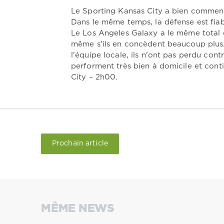
Le Sporting Kansas City a bien commencé
Dans le même temps, la défense est fiabl
Le Los Angeles Galaxy a le même total 
même s'ils en concèdent beaucoup plus. 
l'équipe locale, ils n'ont pas perdu con
performent très bien à domicile et conti
City – 2h00.
Prochain article
MÊME NEWS