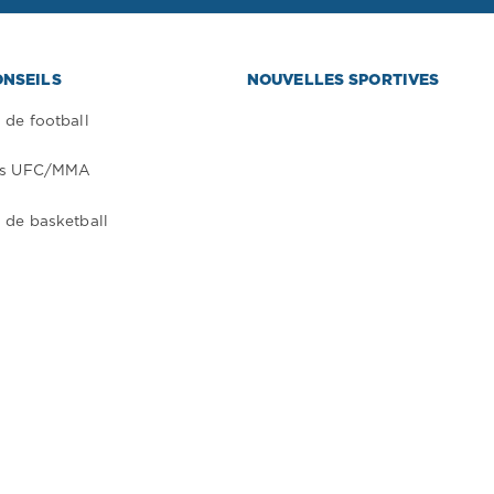
ONSEILS
NOUVELLES SPORTIVES
 de football
ons UFC/MMA
 de basketball