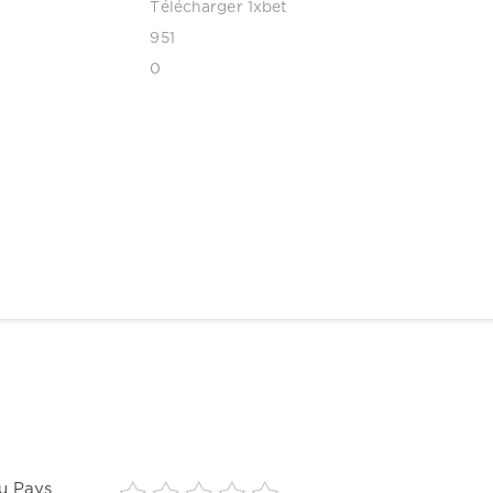
Télécharger 1xbet
951
0
du Pays