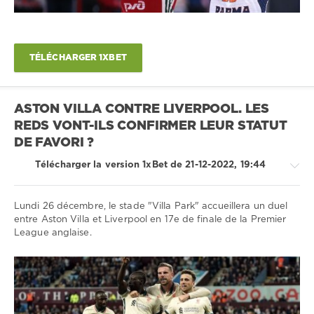
0
TÉLÉCHARGER 1XBET
ASTON VILLA CONTRE LIVERPOOL. LES
REDS VONT-ILS CONFIRMER LEUR STATUT
DE FAVORI ?
Télécharger la version 1xBet de 21-12-2022, 19:44
Lundi 26 décembre, le stade "Villa Park" accueillera un duel
entre Aston Villa et Liverpool en 17e de finale de la Premier
League anglaise.
Sport
conseils
/
Pronostics
de
football