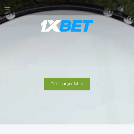
RECHERCHE
SIGN IN
Télécharger 1xbet