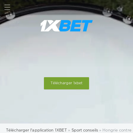
RECHERCHE
SIGN IN
Télécharger 1xbet
Télécharger l'application 1XBET
»
Sport conseils
» Hongrie contre S