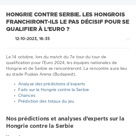
HONGRIE CONTRE SERBIE. LES HONGROIS
FRANCHIRONT-ILS LE PAS DÉCISIF POUR SE
QUALIFIER À L'EURO ?
12-10-2023, 16:35
Le 14 octobre, lors du match du 7e tour du tour de
qualification pour l'Euro 2024, les équipes nationales de
Hongrie et de Serbie se rencontreront. La rencontre aura lieu
Sport
au stade Puskas Arena (Budapest).
conseils
/
Analyse des prédictions d'experts
Pronostics
Faits sur la Hongrie contre la Serbie
de
Chances
football
Prédiction des totaux du jeu
Télécharger
1xbet
Nos prédictions et analyses d’experts sur la
575
Hongrie contre la Serbie
0