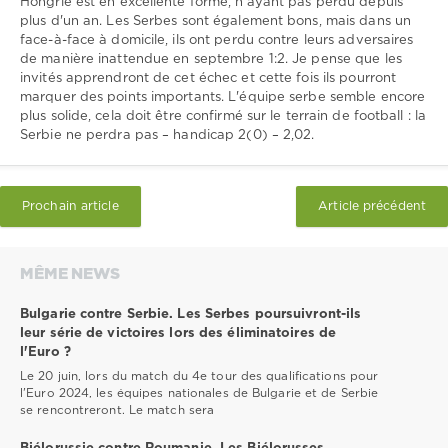
Hongrie est en excellente forme, n'ayant pas perdu depuis
plus d'un an. Les Serbes sont également bons, mais dans un
face-à-face à domicile, ils ont perdu contre leurs adversaires
de manière inattendue en septembre 1:2. Je pense que les
invités apprendront de cet échec et cette fois ils pourront
marquer des points importants. L'équipe serbe semble encore
plus solide, cela doit être confirmé sur le terrain de football : la
Serbie ne perdra pas – handicap 2(0) – 2,02.
Prochain article
Article précédent
MÊME NEWS
Bulgarie contre Serbie. Les Serbes poursuivront-ils
leur série de victoires lors des éliminatoires de
l'Euro ?
Le 20 juin, lors du match du 4e tour des qualifications pour
l'Euro 2024, les équipes nationales de Bulgarie et de Serbie
se rencontreront. Le match sera