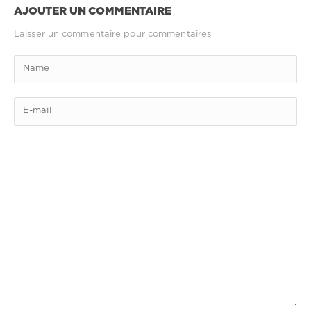
AJOUTER UN COMMENTAIRE
Laisser un commentaire pour commentaires