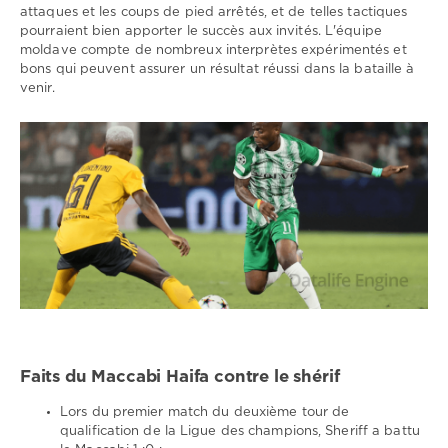
attaques et les coups de pied arrêtés, et de telles tactiques
pourraient bien apporter le succès aux invités. L'équipe
moldave compte de nombreux interprètes expérimentés et
bons qui peuvent assurer un résultat réussi dans la bataille à
venir.
Faits du Maccabi Haifa contre le shérif
Lors du premier match du deuxième tour de
qualification de la Ligue des champions, Sheriff a battu