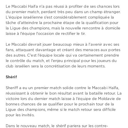
Le Maccabi Haifa n'a pas réussi à profiter de ses chances lors
du premier match, perdant très peu dans un champ étranger.
L'équipe israélienne s'est considérablement compliquée la
tâche d'atteindre la prochaine étape de la qualification pour
la Ligue des champions, mais la nouvelle rencontre à domicile
laisse à l'équipe l'occasion de rectifier le tir.
Le Maccabi devrait jouer beaucoup mieux à l'avenir avec ses
fans, attaquant davantage et créant des menaces aux portes
des autres. C'est l'équipe locale qui va certainement prendre
le contrôle du match, et l'enjeu principal pour les joueurs du
club israélien sera la concrétisation de leurs moments.
Shérif
Sheriff a eu un premier match solide contre le Maccabi Haïfa,
réussissant à obtenir le bon résultat avant la bataille retour. La
victoire lors du dernier match laisse à l'équipe de Moldavie de
bonnes chances de se qualifier pour le prochain tour de la
Ligue des champions, même si le match retour sera difficile
pour les invités.
Dans le nouveau match, le shérif pariera sur les contre-