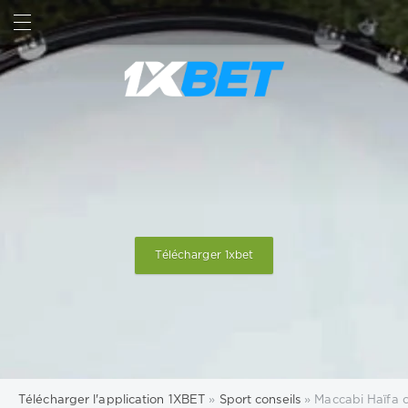
RECHERCHE
SIGN IN
Télécharger 1xbet
Télécharger l'application 1XBET
»
Sport conseils
» Maccabi Haïfa co