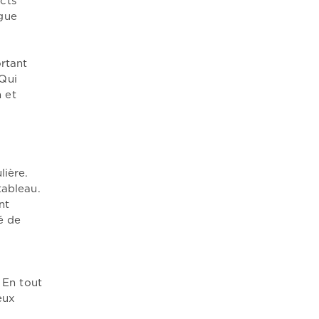
cts
gue
ortant
 Qui
h et
lière.
tableau.
nt
é de
 En tout
eux