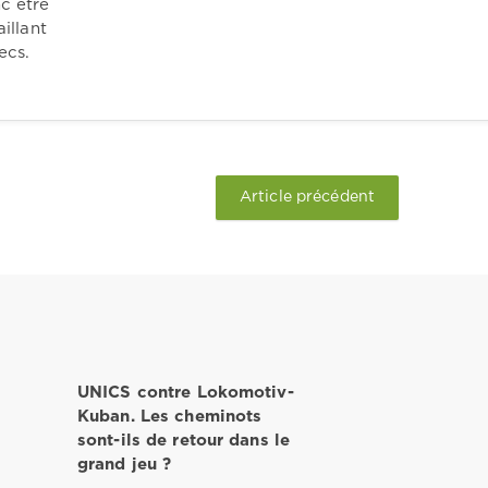
c être
illant
ecs.
Article précédent
UNICS contre Lokomotiv-
Kuban. Les cheminots
sont-ils de retour dans le
grand jeu ?