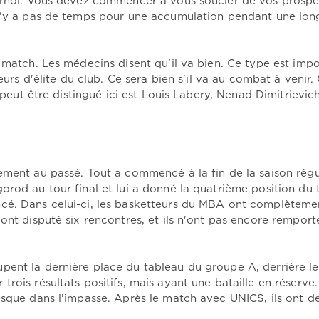
ournoi. Vous devez commencer à vous soucier de vos prospe
 n'y a pas de temps pour une accumulation pendant une lon
 match. Les médecins disent qu'il va bien. Ce type est imp
eurs d'élite du club. Ce sera bien s'il va au combat à venir.
i peut être distingué ici est Louis Labery, Nenad Dimitrievic
ement au passé. Tout a commencé à la fin de la saison régu
rod au tour final et lui a donné la quatrième position du 
cé. Dans celui-ci, les basketteurs du MBA ont complèteme
ont disputé six rencontres, et ils n'ont pas encore remport
pent la dernière place du tableau du groupe A, derrière le
rois résultats positifs, mais ayant une bataille en réserve.
esque dans l'impasse. Après le match avec UNICS, ils ont d