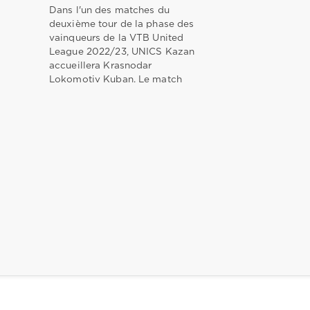
Dans l'un des matches du
deuxième tour de la phase des
vainqueurs de la VTB United
League 2022/23, UNICS Kazan
accueillera Krasnodar
Lokomotiv Kuban. Le match