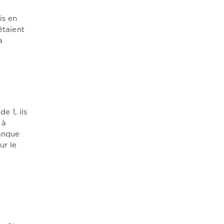
is en
étaient
à
e 1, ils
 à
banque
ur le