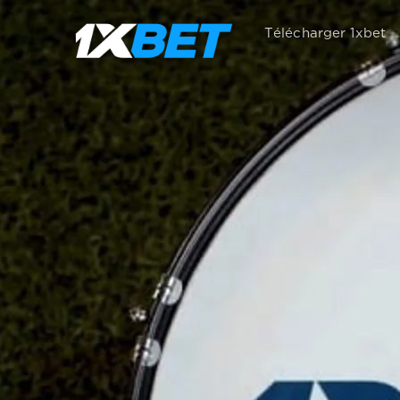
Télécharger 1xbet