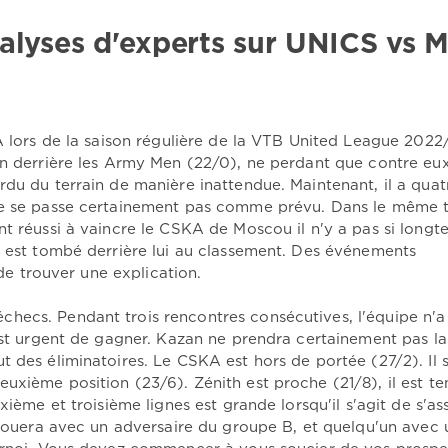
nalyses d'experts sur UNICS vs
A lors de la saison régulière de la VTB United League 2022
in derrière les Army Men (22/0), ne perdant que contre eux
du du terrain de manière inattendue. Maintenant, il a quat
 ne se passe certainement pas comme prévu. Dans le même 
nt réussi à vaincre le CSKA de Moscou il n'y a pas si longt
s est tombé derrière lui au classement. Des événements
 de trouver une explication.
hecs. Pendant trois rencontres consécutives, l'équipe n'a
 est urgent de gagner. Kazan ne prendra certainement pas la
 des éliminatoires. Le CSKA est hors de portée (27/2). Il s
uxième position (23/6). Zénith est proche (21/8), il est t
xième et troisième lignes est grande lorsqu'il s'agit de s'as
n jouera avec un adversaire du groupe B, et quelqu'un avec 