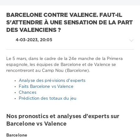
BARCELONE CONTRE VALENCE. FAUT-IL
S'ATTENDRE À UNE SENSATION DE LA PART
DES VALENCIENS ?
4-03-2023, 20:05
Le 5 mars, dans le cadre de la 24e manche de la Primera
espagnole, les équipes de Barcelone et de Valence se
rencontreront au Camp Nou (Barcelone).
Sport
conseils
Analyse des prévisions d'experts
/
Faits Barcelone vs Valence
Pronostics
Chances
de
Prédiction des totaux du jeu
football
Télécharger
Nos pronostics et analyses d'experts sur
1xbet
Barcelone vs Valence
808
0
Barcelone