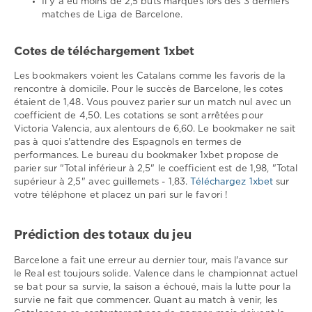
Il y a eu moins de 2,5 buts marqués lors des 3 derniers
matches de Liga de Barcelone.
Cotes de téléchargement 1xbet
Les bookmakers voient les Catalans comme les favoris de la
rencontre à domicile. Pour le succès de Barcelone, les cotes
étaient de 1,48. Vous pouvez parier sur un match nul avec un
coefficient de 4,50. Les cotations se sont arrêtées pour
Victoria Valencia, aux alentours de 6,60. Le bookmaker ne sait
pas à quoi s'attendre des Espagnols en termes de
performances. Le bureau du bookmaker 1xbet propose de
parier sur "Total inférieur à 2,5" le coefficient est de 1,98, "Total
supérieur à 2,5" avec guillemets - 1,83.
Téléchargez 1xbet
sur
votre téléphone et placez un pari sur le favori !
Prédiction des totaux du jeu
Barcelone a fait une erreur au dernier tour, mais l'avance sur
le Real est toujours solide. Valence dans le championnat actuel
se bat pour sa survie, la saison a échoué, mais la lutte pour la
survie ne fait que commencer. Quant au match à venir, les