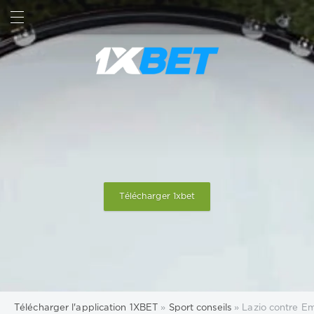
RECHERCHE
SIGN IN
Télécharger 1xbet
Télécharger l'application 1XBET
»
Sport conseils
» Lazio contre Emp