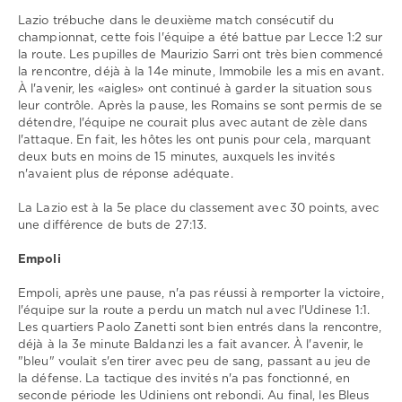
Lazio trébuche dans le deuxième match consécutif du
championnat, cette fois l'équipe a été battue par Lecce 1:2 sur
la route. Les pupilles de Maurizio Sarri ont très bien commencé
la rencontre, déjà à la 14e minute, Immobile les a mis en avant.
À l'avenir, les «aigles» ont continué à garder la situation sous
leur contrôle. Après la pause, les Romains se sont permis de se
détendre, l'équipe ne courait plus avec autant de zèle dans
l'attaque. En fait, les hôtes les ont punis pour cela, marquant
deux buts en moins de 15 minutes, auxquels les invités
n'avaient plus de réponse adéquate.
La Lazio est à la 5e place du classement avec 30 points, avec
une différence de buts de 27:13.
Empoli
Empoli, après une pause, n'a pas réussi à remporter la victoire,
l'équipe sur la route a perdu un match nul avec l'Udinese 1:1.
Les quartiers Paolo Zanetti sont bien entrés dans la rencontre,
déjà à la 3e minute Baldanzi les a fait avancer. À l'avenir, le
"bleu" voulait s'en tirer avec peu de sang, passant au jeu de
la défense. La tactique des invités n'a pas fonctionné, en
seconde période les Udiniens ont rebondi. Au final, les Bleus