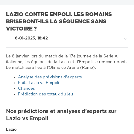
LAZIO CONTRE EMPOLI. LES ROMAINS
BRISERONT-ILS LA SÉQUENCE SANS
VICTOIRE ?
6-01-2023, 18:42
Le 8 janvier, lors du match de la 17e journée de la Serie A
italienne, les équipes de la Lazio et d'Empoli se rencontreront.
Le match aura lieu à l'Olimpico Arena (Rome).
Sport
conseils
Analyse des prévisions d'experts
/
Faits Lazio vs Empoli
Pronostics
Chances
de
Prédiction des totaux du jeu
football
Télécharger
Nos prédictions et analyses d'experts sur
1xbet
Lazio vs Empoli
820
0
Lazio