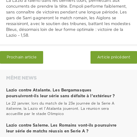
La Lazio a ralenti dans les derniers tours, permettant aux
concurrents de prendre la tête. Empoli performe faiblement,
sans connaître de victoires pendant une longue période. Les
gars de Sarri gagneront le match romain, les Aiglons se
ressaisiront, avec le soutien des tribunes, battant les modestes
Bleus, désormais loin de leur forme optimale : victoire de la
Lazio - 1,58.
Prochain article
Article précédent
MÊME NEWS
Lazio contre Atalante. Les Bergamasques
poursuivront-ils leur série sans défaite à l'extérieur ?
Le 22 janvier, lors du match de la 23e journée de la Serie A
italienne, la Lazio et l'Atalanta joueront. La réunion sera
accueillie par le stade Olimpico
Lazio contre Salerne. Les Romains vont-ils poursuivre
leur série de matchs réussis en Serie A ?